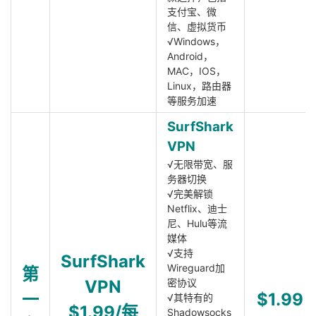
支付宝、微
信、虚拟货币
√Windows，
Android，
MAC，IOS，
Linux，路由器
等服务加速
SurfShark
VPN
√无限带宽、服
务器切换
√完美解锁
Netflix、迪士
尼、Hulu等流
媒体
√支持
SurfShark
Wireguard加
第
VPN
密协议
一
$1.99
√其特有的
$1.99/每
Shadowsocks