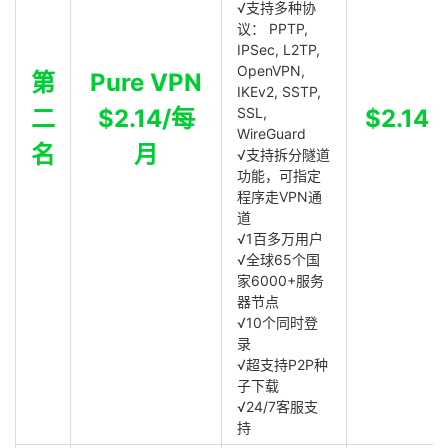
√支持多种协
议： PPTP,
IPSec, L2TP,
OpenVPN,
第
Pure VPN
IKEv2, SSTP,
二
$2.14/每
SSL,
$2.14
WireGuard
名
月
√支持拆分隧道
功能，可指定
程序走VPN通
道
√1百多万用户
√全球65个国
家6000+服务
器节点
√10个同时登
录
√超支持P2P种
子下载
√24/7客服支
持