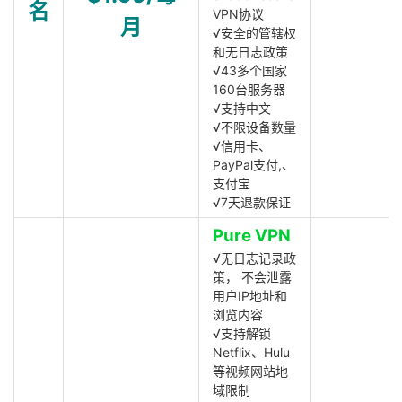
名
VPN协议
月
√安全的管辖权
和无日志政策
√43多个国家
160台服务器
√支持中文
√不限设备数量
√信用卡、
PayPal支付,、
支付宝
√7天退款保证
Pure VPN
√无日志记录政
策， 不会泄露
用户IP地址和
浏览内容
√支持解锁
Netflix、Hulu
等视频网站地
域限制