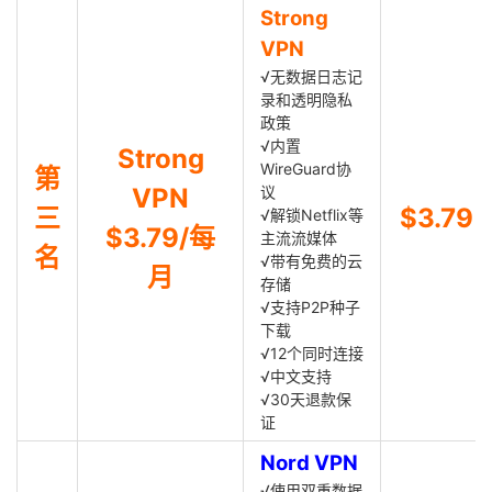
Strong
VPN
√无数据日志记
录和透明隐私
政策
√内置
Strong
WireGuard协
第
VPN
议
三
$3.79
√解锁Netflix等
$3.79/每
主流流媒体
名
√带有免费的云
月
存储
√支持P2P种子
下载
√12个同时连接
√中文支持
√30天退款保
证
Nord VPN
√使用双重数据