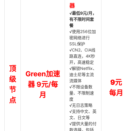
器
√最低9元/月，
有不限时间套
餐
√使用256位加
密网络进行
SSL保护
√CN2、CIA线
路直连，4K秒
开，高速稳定
顶
√解锁Netflix、
Green加速
迪士尼等主流
级
流媒体
9元
器 9元/每
√不限设备数
节
每月
量、不限制速
月
点
度
√无日志策略
√支持中文、英
文、日文等
√提供大量的付
款选择，包括