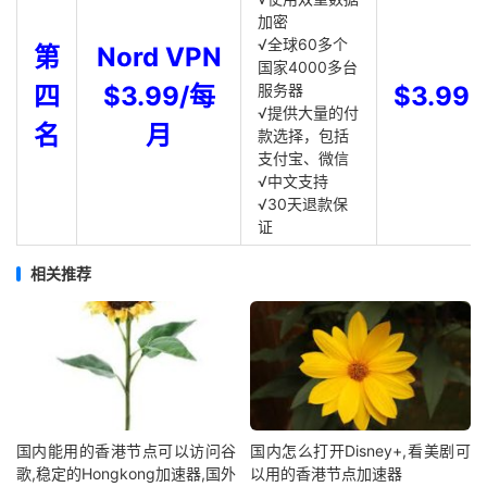
加密
√全球60多个
第
Nord VPN
国家4000多台
四
$3.99/每
服务器
$3.99
√提供大量的付
名
月
款选择，包括
支付宝、微信
√中文支持
√30天退款保
证
相关推荐
国内能用的香港节点可以访问谷
国内怎么打开Disney+,看美剧可
歌,稳定的Hongkong加速器,国外
以用的香港节点加速器