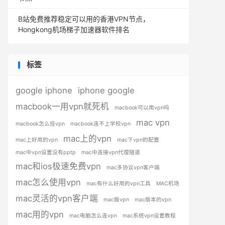
B站免费推荐稳定可以用的香港VPN节点，
Hongkong机场梯子加速器软件排名
标签
google iphone
iphone google
macbook一用vpn就死机
macbook可以用vpn吗
mac vpn
macbook怎么挂vpn
macbook连不上学校vpn
mac上的vpn
mac上好用的vpn
mac下vpn的配置
mac中vpn设置没有pptp
mac中连接vpn代理隧道
mac和ios极速免费vpn
mac多协议vpn客户端
mac怎么使用vpn
mac有什么好用的vpn工具
MAC机场
mac灵活的vpn客户端
mac版vpn
mac版本的vpn
mac用的vpn
mac电脑怎么连vpn
mac系统vpn设置教程