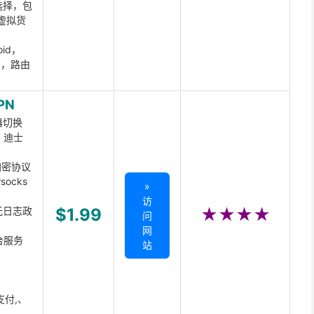
选择，包
虚拟货
oid，
ux，路由
PN
器切换
x、迪士
d加密协议
ocks
»
访
无日志政
$1.99
★★★★
问
网
台服务
站
支付,、