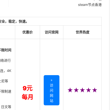
steam节点香港
安全，稳定，快速。
优惠价
访问官网
世界热度
不限时间
网络进行
直连，4K
»
迪士尼等
访
9元
★★★★★
问
不限制速
网
每月
站
、日文等