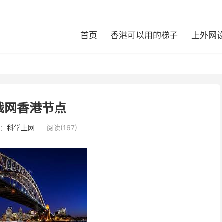
首页
香港可以用的梯子
上外网
战网香港节点
：
科学上网
阅读(167)