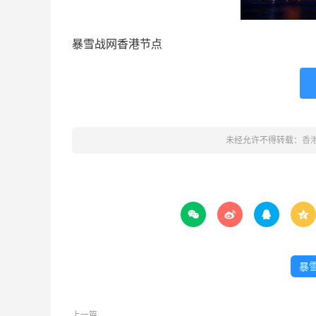
暴雪战网香港节点
未经允许不得转载：
香




暴
上一篇