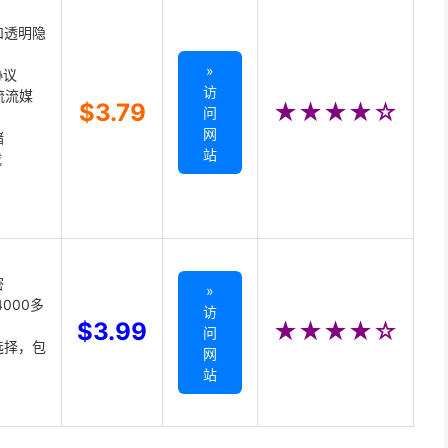
和透明隐
»
协议
访
主流流媒
$3.79
★★★★☆
问
网
储
站
载
密
»
000多
访
$3.99
★★★★☆
问
选择，包
网
站