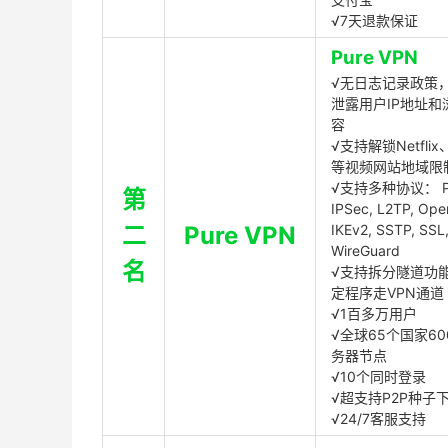
√7天退款保证
Pure VPN
√无日志记录政策，
泄露用户IP地址和
容
√支持解锁Netflix、
等视频网站地域限
√支持多种协议： P
第
IPSec, L2TP, Op
二
Pure VPN
IKEv2, SSTP, SSL
WireGuard
名
√支持拆分隧道功
定程序走VPN通道
√1百多万用户
√全球65个国家60
务器节点
√10个同时登录
√超支持P2P种子
√24/7客服支持