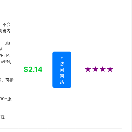
 不会
浏览内
Hulu
制
PTP,
»
enVPN,
访
,
$2.14
★★★★
问
网
能，可指
站
00+服
下载