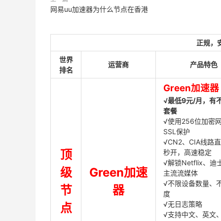
网易uu加速器为什么节点在香港
正规，
世界
运营商
产品特色
排名
Green加速器
√最低9元/月，有
套餐
√使用256位加密
SSL保护
√CN2、CIA线路
顶
秒开，高速稳定
√解锁Netflix、
级
Green加速
主流流媒体
√不限设备数量、
节
器
度
√无日志策略
点
√支持中文、英文