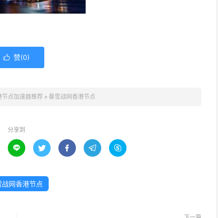
赞(
0
)

港节点加速器推荐
»
暴雪战网香港节点
分享到





雪战网香港节点
下一篇