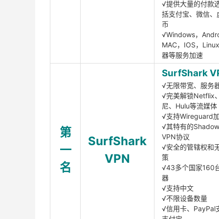
√提供大量的付款
括支付宝、微信、
币
√Windows，Andr
MAC，IOS，Lin
器等服务加速
SurfShark V
√无限带宽、服务
√完美解锁Netfli
尼、Hulu等流媒体
√支持Wireguar
√其特有的Shadows
第
VPN协议
SurfShark
一
√安全的管辖权和
VPN
策
名
√43多个国家160
器
√支持中文
√不限设备数量
√信用卡、PayPal
支付宝