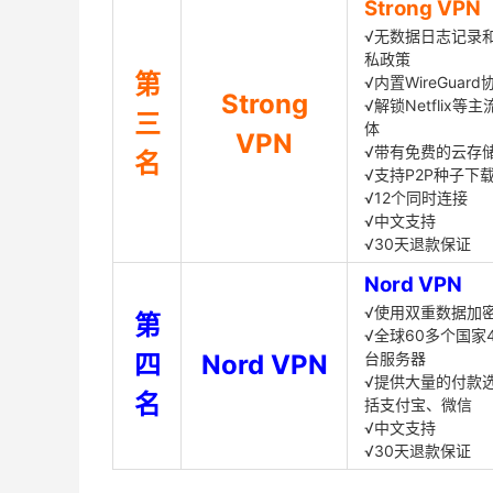
Strong VPN
√无数据日志记录
私政策
第
√内置WireGuard
Strong
√解锁Netflix等
三
体
VPN
√带有免费的云存
名
√支持P2P种子下
√12个同时连接
√中文支持
√30天退款保证
Nord VPN
√使用双重数据加
第
√全球60多个国家4
四
Nord VPN
台服务器
√提供大量的付款
名
括支付宝、微信
√中文支持
√30天退款保证