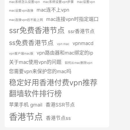
mac系统怎么设置vpn
mac系统设置vpn步骤
mac设置vpn
mac连不上vpn
mac设置vpn连接
mac连接vpn时指定端口
mac连接vpn后不能上网
ssr免费香港节点
ssr香港节点
ss免费香港节点
vpnmacd
vpn mac
vpn路由器和mac绑定的ip
vpn客户端mac版
关于mac使用vpn的问题
如何从mac删除vpn
您需要vpn来保护您的mac吗
稳定好用香港付费vpn推荐
翻墙软件排行榜
苹果手机 gmail
香港SSR节点
香港节点
香港节点ss