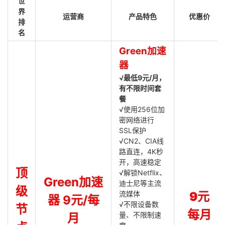
世
界
运营商
产品特色
优惠价
排
名
Green加速
器
√最低9元/月，
有不限时间套
餐
√使用256位加
密网络进行
SSL保护
√CN2、CIA线
路直连，4K秒
开，高速稳定
顶
√解锁Netflix、
Green加速
迪士尼等主流
级
流媒体
9元
器 9元/每
√不限设备数
节
每月
量、不限制速
月