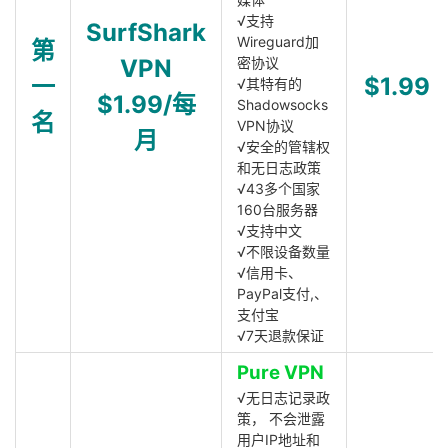
√支持
SurfShark
Wireguard加
第
VPN
密协议
一
$1.99
√其特有的
$1.99/每
Shadowsocks
名
VPN协议
月
√安全的管辖权
和无日志政策
√43多个国家
160台服务器
√支持中文
√不限设备数量
√信用卡、
PayPal支付,、
支付宝
√7天退款保证
Pure VPN
√无日志记录政
策， 不会泄露
用户IP地址和