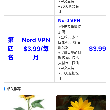
√中文支持
√30天退款保
证
Nord VPN
√使用双重数据
加密
√全球60多个
第
Nord VPN
国家4000多台
四
$3.99/每
服务器
$3.99
√提供大量的付
名
月
款选择，包括
支付宝、微信
√中文支持
√30天退款保
证
相关推荐