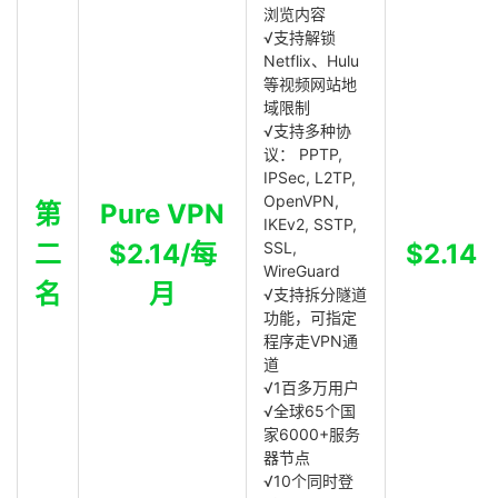
浏览内容
√支持解锁
Netflix、Hulu
等视频网站地
域限制
√支持多种协
议： PPTP,
IPSec, L2TP,
OpenVPN,
第
Pure VPN
IKEv2, SSTP,
二
$2.14/每
SSL,
$2.14
WireGuard
名
月
√支持拆分隧道
功能，可指定
程序走VPN通
道
√1百多万用户
√全球65个国
家6000+服务
器节点
√10个同时登