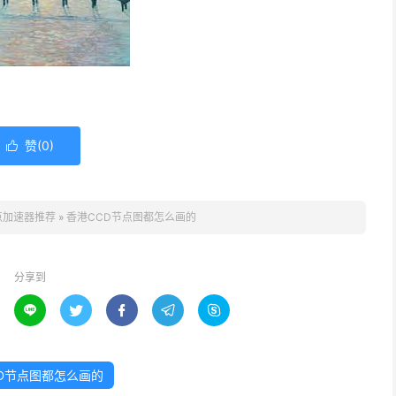
赞(
0
)

点加速器推荐
»
香港CCD节点图都怎么画的
分享到





D节点图都怎么画的