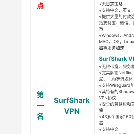
√无日志策略
点
√支持中文、英文
√提供大量的付款
括支付宝、微信、
币
√Windows，Andr
MAC，IOS，Lin
器等服务加速
SurfShark V
√无限带宽、服务
√完美解锁Netfli
尼、Hulu等流媒体
√支持Wireguar
√其特有的Shadows
第
VPN协议
SurfShark
一
√安全的管辖权和
VPN
策
名
√43多个国家160
器
√支持中文