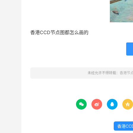
香港CCD节点图都怎么画的
未经允许不得转载：
香港节




香港CC