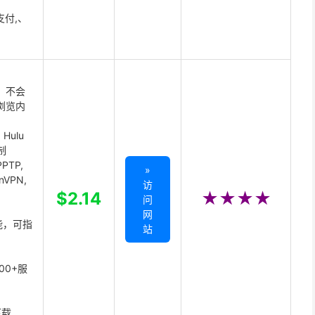
支付,、
 不会
浏览内
Hulu
制
PTP,
»
enVPN,
访
,
$2.14
★★★★
问
网
能，可指
站
00+服
下载