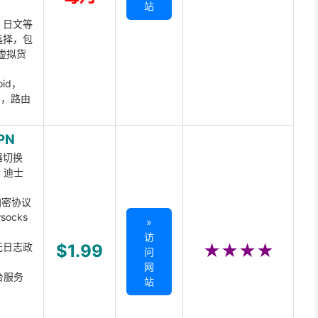
站
、日文等
选择，包
虚拟货
oid，
ux，路由
PN
器切换
x、迪士
d加密协议
ocks
»
访
无日志政
$1.99
★★★★
问
网
台服务
站