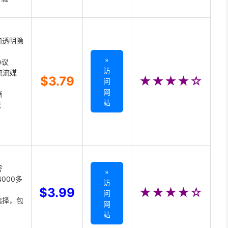
和透明隐
»
协议
访
主流流媒
$3.79
★★★★☆
问
网
储
站
载
密
»
000多
访
$3.99
★★★★☆
问
选择，包
网
站