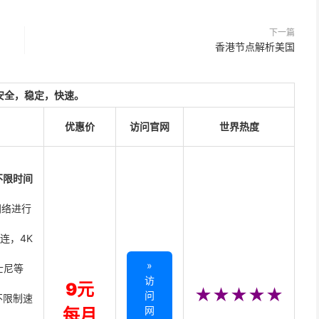
下一篇
香港节点解析美国
安全，稳定，快速。
优惠价
访问官网
世界热度
不限时间
网络进行
直连，4K
»
迪士尼等
访
9元
★★★★★
问
不限制速
网
每月