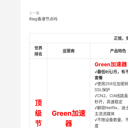
上一篇
8lag香港节点吗
正规，
世界
运营商
产品特色
排名
Green加速器
√最低9元/月，有
套餐
√使用256位加密
SSL保护
√CN2、CIA线路
顶
秒开，高速稳定
√解锁Netflix、
级
Green加速
主流流媒体
√不限设备数量、
节
器
度