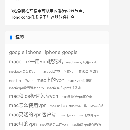
B站免费推荐稳定可以用的香港VPN节点，
Hongkong机场梯子加速器软件排名
标签
google iphone
iphone google
macbook一用vpn就死机
macbook可以用vpn吗
mac vpn
macbook怎么挂vpn
macbook连不上学校vpn
mac上的vpn
mac上好用的vpn
mac下vpn的配置
mac中vpn设置没有pptp
mac中连接vpn代理隧道
mac和ios极速免费vpn
mac多协议vpn客户端
mac怎么使用vpn
mac有什么好用的vpn工具
MAC机场
mac灵活的vpn客户端
mac版vpn
mac版本的vpn
mac用的vpn
mac电脑怎么连vpn
mac系统vpn设置教程