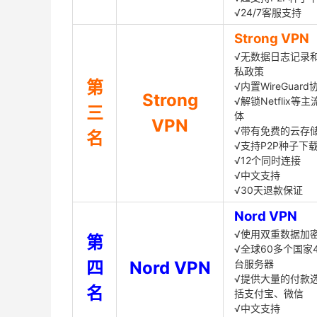
√24/7客服支持
Strong VPN
√无数据日志记录
私政策
第
√内置WireGuard
Strong
√解锁Netflix等
三
体
VPN
√带有免费的云存
名
√支持P2P种子下
√12个同时连接
√中文支持
√30天退款保证
Nord VPN
√使用双重数据加
第
√全球60多个国家4
四
Nord VPN
台服务器
√提供大量的付款
名
括支付宝、微信
√中文支持