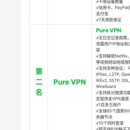
√不限设备数量
√信用卡、PayPal
支付宝
√7天退款保证
Pure VPN
√无日志记录政策，
泄露用户IP地址和
容
√支持解锁Netflix、
等视频网站地域限
√支持多种协议： P
第
IPSec, L2TP, Op
二
Pure VPN
IKEv2, SSTP, SSL
WireGuard
名
√支持拆分隧道功
定程序走VPN通道
√1百多万用户
√全球65个国家60
务器节点
√10个同时登录
√超支持P2P种子