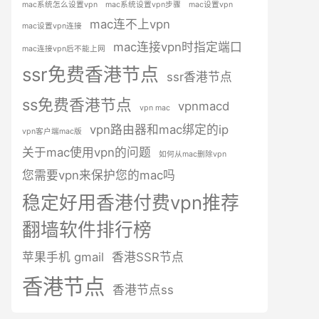
mac系统怎么设置vpn
mac系统设置vpn步骤
mac设置vpn
mac连不上vpn
mac设置vpn连接
mac连接vpn时指定端口
mac连接vpn后不能上网
ssr免费香港节点
ssr香港节点
ss免费香港节点
vpnmacd
vpn mac
vpn路由器和mac绑定的ip
vpn客户端mac版
关于mac使用vpn的问题
如何从mac删除vpn
您需要vpn来保护您的mac吗
稳定好用香港付费vpn推荐
翻墙软件排行榜
苹果手机 gmail
香港SSR节点
香港节点
香港节点ss