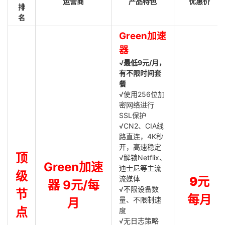
运营商
产品特色
优惠价
排
名
Green加速
器
√最低9元/月，
有不限时间套
餐
√使用256位加
密网络进行
SSL保护
√CN2、CIA线
路直连，4K秒
开，高速稳定
顶
√解锁Netflix、
Green加速
迪士尼等主流
级
流媒体
9元
器 9元/每
√不限设备数
节
每月
量、不限制速
月
点
度
√无日志策略