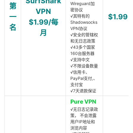
SurfShark
Wireguard加
第
VPN
密协议
一
$1.99
√其特有的
$1.99/每
Shadowsocks
名
VPN协议
月
√安全的管辖权
和无日志政策
√43多个国家
160台服务器
√支持中文
√不限设备数量
√信用卡、
PayPal支付,、
支付宝
√7天退款保证
Pure VPN
√无日志记录政
策， 不会泄露
用户IP地址和
浏览内容