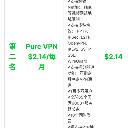
√支持解锁
Netflix、Hulu
等视频网站地
域限制
√支持多种协
议： PPTP,
IPSec, L2TP,
OpenVPN,
第
Pure VPN
IKEv2, SSTP,
二
$2.14/每
SSL,
$2.14
WireGuard
名
月
√支持拆分隧道
功能，可指定
程序走VPN通
道
√1百多万用户
√全球65个国
家6000+服务
器节点
√10个同时登
录
√超支持P2P种