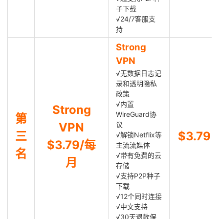
子下载
√24/7客服支
持
Strong
VPN
√无数据日志记
录和透明隐私
政策
√内置
Strong
WireGuard协
第
VPN
议
三
$3.79
√解锁Netflix等
$3.79/每
主流流媒体
名
√带有免费的云
月
存储
√支持P2P种子
下载
√12个同时连接
√中文支持
√30天退款保