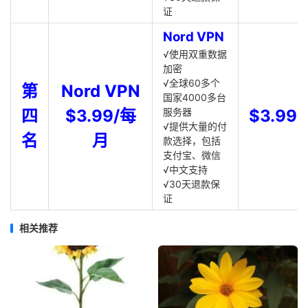
证
Nord VPN
√使用双重数据
加密
√全球60多个
第
Nord VPN
国家4000多台
四
$3.99/每
服务器
$3.99
√提供大量的付
名
月
款选择，包括
支付宝、微信
√中文支持
√30天退款保
证
相关推荐