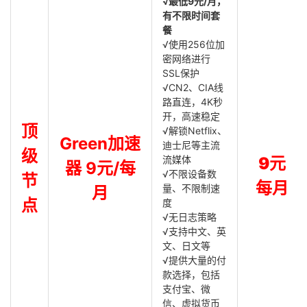
√最低9元/月，
有不限时间套
餐
√使用256位加
密网络进行
SSL保护
√CN2、CIA线
路直连，4K秒
开，高速稳定
顶
√解锁Netflix、
Green加速
迪士尼等主流
级
流媒体
9元
器 9元/每
√不限设备数
节
每月
量、不限制速
月
点
度
√无日志策略
√支持中文、英
文、日文等
√提供大量的付
款选择，包括
支付宝、微
信、虚拟货币