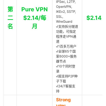
IPSec, L2TP,
OpenVPN,
第
Pure VPN
IKEv2, SSTP,
二
$2.14/每
SSL,
$2.14
WireGuard
名
月
√支持拆分隧道
功能，可指定
程序走VPN通
道
√1百多万用户
√全球65个国
家6000+服务
器节点
√10个同时登
录
√超支持P2P种
子下载
√24/7客服支
持
Strong