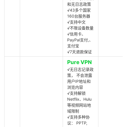
和无日志政策
√43多个国家
160台服务器
√支持中文
√不限设备数量
√信用卡、
PayPal支付,、
支付宝
√7天退款保证
Pure VPN
√无日志记录政
策， 不会泄露
用户IP地址和
浏览内容
√支持解锁
Netflix、Hulu
等视频网站地
域限制
√支持多种协
议： PPTP,