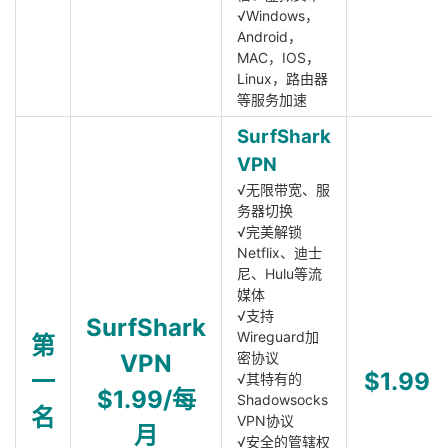
√Windows，
Android，
MAC，IOS，
Linux，路由器
等服务加速
SurfShark
VPN
√无限带宽、服
务器切换
√完美解锁
Netflix、迪士
尼、Hulu等流
媒体
√支持
SurfShark
Wireguard加
第
VPN
密协议
一
$1.99
√其特有的
$1.99/每
Shadowsocks
名
VPN协议
月
√安全的管辖权