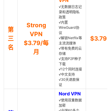
VPN
√无数据日志记
录和透明隐私
政策
√内置
Strong
WireGuard协
第
VPN
议
三
$3.79
√解锁Netflix等
$3.79/每
主流流媒体
名
√带有免费的云
月
存储
√支持P2P种子
下载
√12个同时连接
√中文支持
√30天退款保
证
Nord VPN
√使用双重数据
加密
√全球60多个