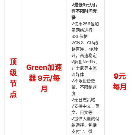
√最低9元/月，
有不限时间套
餐
√使用256位加
密网络进行
SSL保护
√CN2、CIA线
路直连，4K秒
开，高速稳定
顶
√解锁Netflix、
Green加速
迪士尼等主流
级
流媒体
9元
器 9元/每
√不限设备数
节
每月
量、不限制速
月
点
度
√无日志策略
√支持中文、英
文、日文等
√提供大量的付
款选择，包括
支付宝、微