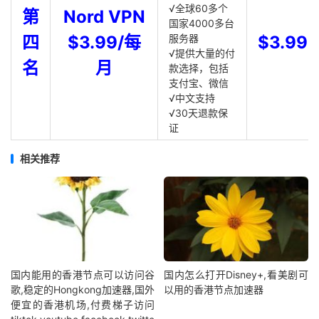
√全球60多个
第
Nord VPN
国家4000多台
四
$3.99/每
服务器
$3.99
√提供大量的付
名
月
款选择，包括
支付宝、微信
√中文支持
√30天退款保
证
相关推荐
国内能用的香港节点可以访问谷
国内怎么打开Disney+,看美剧可
歌,稳定的Hongkong加速器,国外
以用的香港节点加速器
便宜的香港机场,付费梯子访问