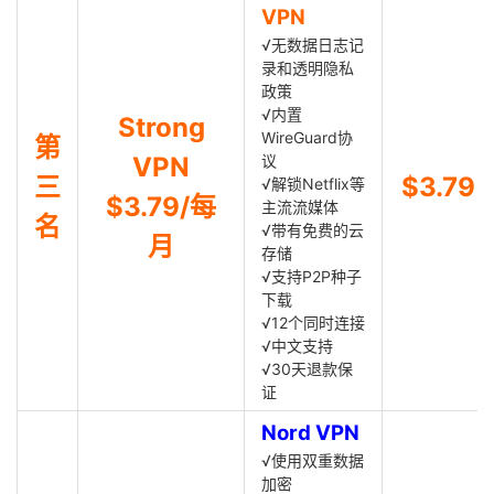
VPN
√无数据日志记
录和透明隐私
政策
√内置
Strong
WireGuard协
第
VPN
议
三
$3.79
√解锁Netflix等
$3.79/每
主流流媒体
名
√带有免费的云
月
存储
√支持P2P种子
下载
√12个同时连接
√中文支持
√30天退款保
证
Nord VPN
√使用双重数据
加密