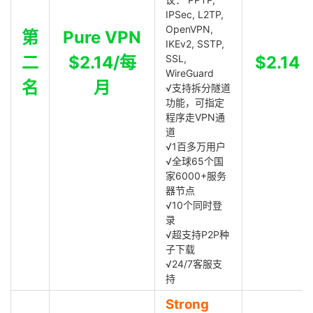
IPSec, L2TP,
OpenVPN,
第
Pure VPN
IKEv2, SSTP,
二
$2.14/每
SSL,
$2.14
WireGuard
名
月
√支持拆分隧道
功能，可指定
程序走VPN通
道
√1百多万用户
√全球65个国
家6000+服务
器节点
√10个同时登
录
√超支持P2P种
子下载
√24/7客服支
持
Strong