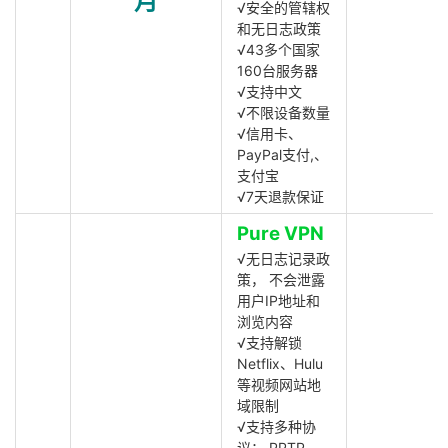
月
√安全的管辖权
和无日志政策
√43多个国家
160台服务器
√支持中文
√不限设备数量
√信用卡、
PayPal支付,、
支付宝
√7天退款保证
Pure VPN
√无日志记录政
策， 不会泄露
用户IP地址和
浏览内容
√支持解锁
Netflix、Hulu
等视频网站地
域限制
√支持多种协
议： PPTP,