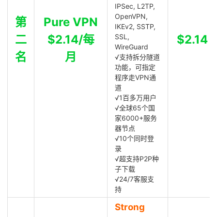
IPSec, L2TP,
OpenVPN,
第
Pure VPN
IKEv2, SSTP,
二
$2.14/每
SSL,
$2.14
WireGuard
名
月
√支持拆分隧道
功能，可指定
程序走VPN通
道
√1百多万用户
√全球65个国
家6000+服务
器节点
√10个同时登
录
√超支持P2P种
子下载
√24/7客服支
持
Strong