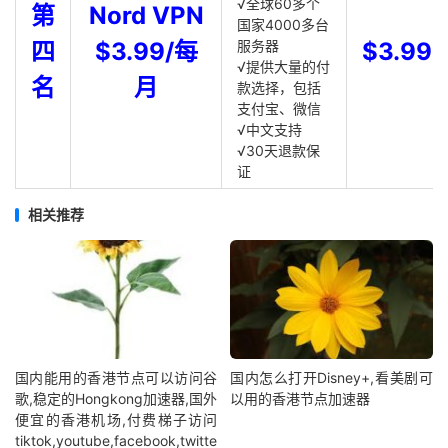
√全球60多个
第
Nord VPN
国家4000多台
四
$3.99/每
服务器
$3.99
√提供大量的付
名
月
款选择，包括
支付宝、微信
√中文支持
√30天退款保
证
相关推荐
国内能用的香港节点可以访问谷
国内怎么打开Disney+,看美剧可
歌,稳定的Hongkong加速器,国外
以用的香港节点加速器
便宜的香港机场,付费梯子访问
tiktok,youtube,facebook,twitte