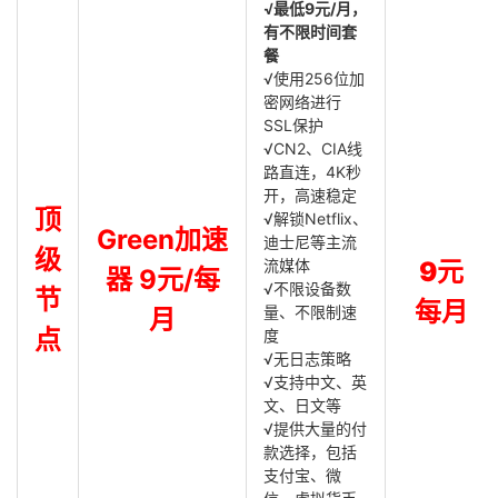
√最低9元/月，
有不限时间套
餐
√使用256位加
密网络进行
SSL保护
√CN2、CIA线
路直连，4K秒
开，高速稳定
顶
√解锁Netflix、
Green加速
迪士尼等主流
级
流媒体
9元
器 9元/每
√不限设备数
节
每月
量、不限制速
月
点
度
√无日志策略
√支持中文、英
文、日文等
√提供大量的付
款选择，包括
支付宝、微