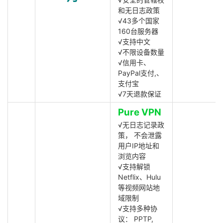
和无日志政策
√43多个国家
160台服务器
√支持中文
√不限设备数量
√信用卡、
PayPal支付,、
支付宝
√7天退款保证
Pure VPN
√无日志记录政
策， 不会泄露
用户IP地址和
浏览内容
√支持解锁
Netflix、Hulu
等视频网站地
域限制
√支持多种协
议： PPTP,