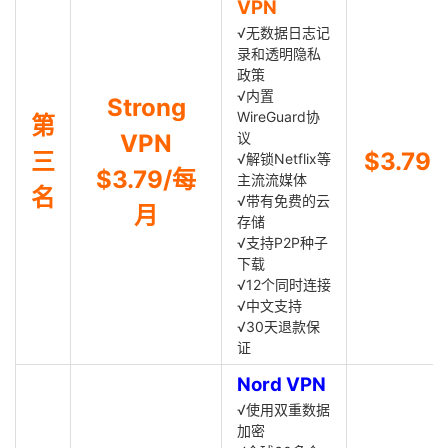
VPN
√无数据日志记
录和透明隐私
政策
√内置
Strong
WireGuard协
第
VPN
议
三
$3.79
√解锁Netflix等
$3.79/每
主流流媒体
名
√带有免费的云
月
存储
√支持P2P种子
下载
√12个同时连接
√中文支持
√30天退款保
证
Nord VPN
√使用双重数据
加密