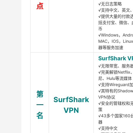
√无日志策略
点
√支持中文、英文
√提供大量的付款
括支付宝、微信、
币
√Windows，Andr
MAC，IOS，Lin
器等服务加速
SurfShark V
√无限带宽、服务
√完美解锁Netfli
尼、Hulu等流媒体
√支持Wireguar
√其特有的Shadows
第
VPN协议
SurfShark
一
√安全的管辖权和
VPN
策
名
√43多个国家160
器
√支持中文