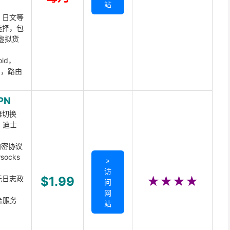
站
、日文等
选择，包
虚拟货
oid，
ux，路由
PN
器切换
x、迪士
d加密协议
ocks
»
访
无日志政
$1.99
★★★★
问
网
台服务
站