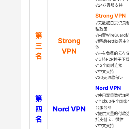
√24/7客服支持
Strong VPN
√无数据日志记录
私政策
第
√内置WireGuard
Strong
√解锁Netflix等
三
体
VPN
√带有免费的云存
名
√支持P2P种子下
√12个同时连接
√中文支持
√30天退款保证
Nord VPN
√使用双重数据加
第
√全球60多个国家4
四
Nord VPN
台服务器
√提供大量的付款
名
括支付宝、微信
√中文支持