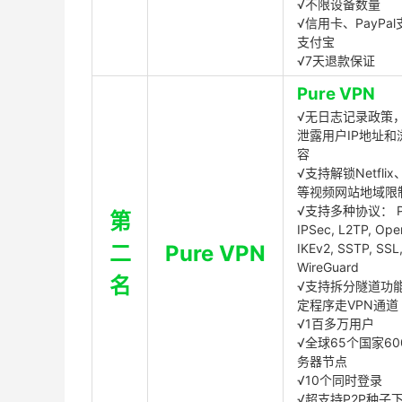
√不限设备数量
√信用卡、PayPal
支付宝
√7天退款保证
Pure VPN
√无日志记录政策，
泄露用户IP地址和
容
√支持解锁Netflix、
等视频网站地域限
√支持多种协议： P
第
IPSec, L2TP, Op
二
Pure VPN
IKEv2, SSTP, SSL
WireGuard
名
√支持拆分隧道功
定程序走VPN通道
√1百多万用户
√全球65个国家60
务器节点
√10个同时登录
√超支持P2P种子