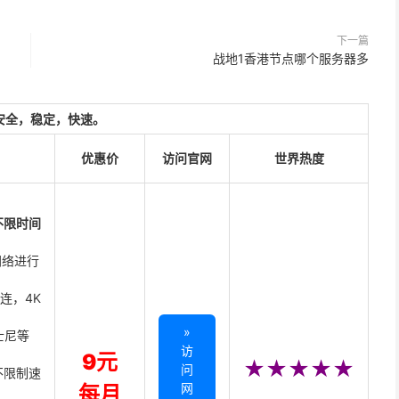
下一篇
战地1香港节点哪个服务器多
安全，稳定，快速。
优惠价
访问官网
世界热度
不限时间
网络进行
直连，4K
»
迪士尼等
访
9元
★★★★★
问
不限制速
网
每月