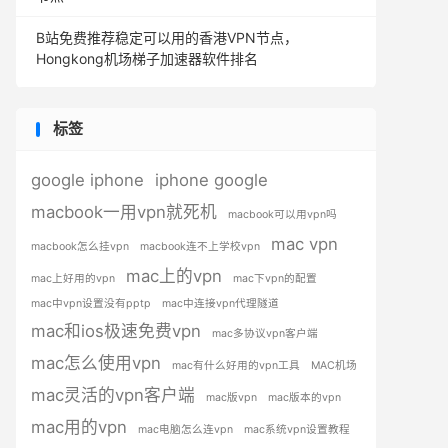
B站免费推荐稳定可以用的香港VPN节点，
Hongkong机场梯子加速器软件排名
标签
google iphone
iphone google
macbook一用vpn就死机
macbook可以用vpn吗
mac vpn
macbook怎么挂vpn
macbook连不上学校vpn
mac上的vpn
mac上好用的vpn
mac下vpn的配置
mac中vpn设置没有pptp
mac中连接vpn代理隧道
mac和ios极速免费vpn
mac多协议vpn客户端
mac怎么使用vpn
mac有什么好用的vpn工具
MAC机场
mac灵活的vpn客户端
mac版vpn
mac版本的vpn
mac用的vpn
mac电脑怎么连vpn
mac系统vpn设置教程