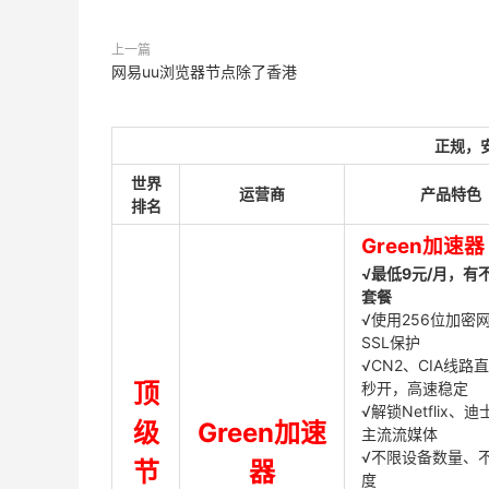
上一篇
网易uu浏览器节点除了香港
正规，
世界
运营商
产品特色
排名
Green加速器
√最低9元/月，有
套餐
√使用256位加密
SSL保护
√CN2、CIA线路
顶
秒开，高速稳定
√解锁Netflix、
级
Green加速
主流流媒体
√不限设备数量、
节
器
度