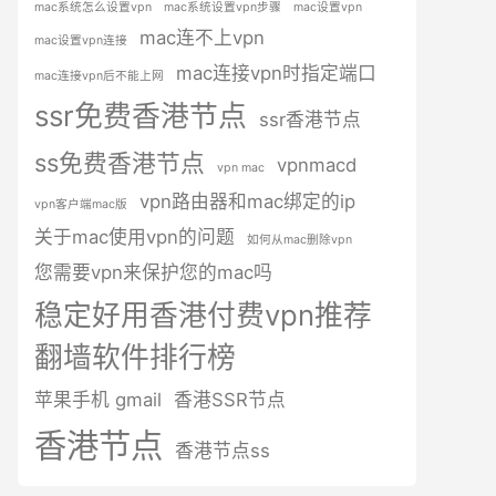
mac系统怎么设置vpn
mac系统设置vpn步骤
mac设置vpn
mac连不上vpn
mac设置vpn连接
mac连接vpn时指定端口
mac连接vpn后不能上网
ssr免费香港节点
ssr香港节点
ss免费香港节点
vpnmacd
vpn mac
vpn路由器和mac绑定的ip
vpn客户端mac版
关于mac使用vpn的问题
如何从mac删除vpn
您需要vpn来保护您的mac吗
稳定好用香港付费vpn推荐
翻墙软件排行榜
苹果手机 gmail
香港SSR节点
香港节点
香港节点ss