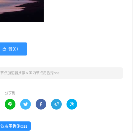
赞(
0
)

港节点加速器推荐
»
国内节点用香港oss
分享到





节点用香港oss