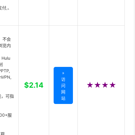
支付,、
 不会
浏览内
Hulu
制
PTP,
»
enVPN,
访
,
$2.14
★★★★
问
网
能，可指
站
00+服
下载