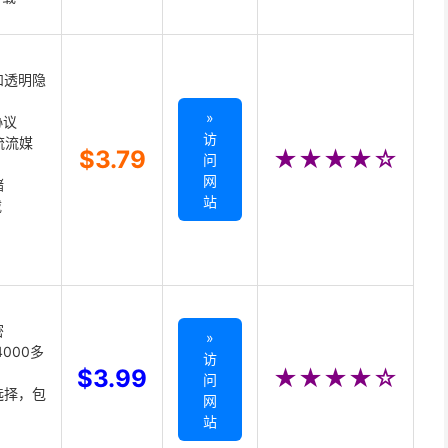
和透明隐
»
协议
访
主流流媒
$3.79
★★★★☆
问
网
储
站
载
密
»
000多
访
$3.99
★★★★☆
问
选择，包
网
站