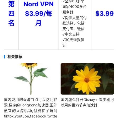
√全球60多个
第
Nord VPN
国家4000多台
四
$3.99/每
服务器
$3.99
√提供大量的付
名
月
款选择，包括
支付宝、微信
√中文支持
√30天退款保
证
相关推荐
国内能用的香港节点可以访问谷
国内怎么打开Disney+,看美剧可
歌,稳定的Hongkong加速器,国外
以用的香港节点加速器
便宜的香港机场,付费梯子访问
tiktok,youtube,facebook,twitte