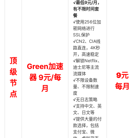
√最低9元/月，
有不限时间套
餐
√使用256位加
密网络进行
SSL保护
√CN2、CIA线
路直连，4K秒
开，高速稳定
顶
√解锁Netflix、
Green加速
迪士尼等主流
级
流媒体
9元
器 9元/每
√不限设备数
节
每月
量、不限制速
月
点
度
√无日志策略
√支持中文、英
文、日文等
√提供大量的付
款选择，包括
支付宝、微