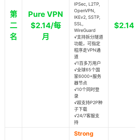
IPSec, L2TP,
OpenVPN,
第
Pure VPN
IKEv2, SSTP,
二
$2.14/每
SSL,
$2.14
WireGuard
名
月
√支持拆分隧道
功能，可指定
程序走VPN通
道
√1百多万用户
√全球65个国
家6000+服务
器节点
√10个同时登
录
√超支持P2P种
子下载
√24/7客服支
持
Strong