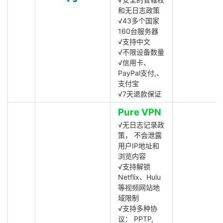
和无日志政策
√43多个国家
160台服务器
√支持中文
√不限设备数量
√信用卡、
PayPal支付,、
支付宝
√7天退款保证
Pure VPN
√无日志记录政
策， 不会泄露
用户IP地址和
浏览内容
√支持解锁
Netflix、Hulu
等视频网站地
域限制
√支持多种协
议： PPTP,