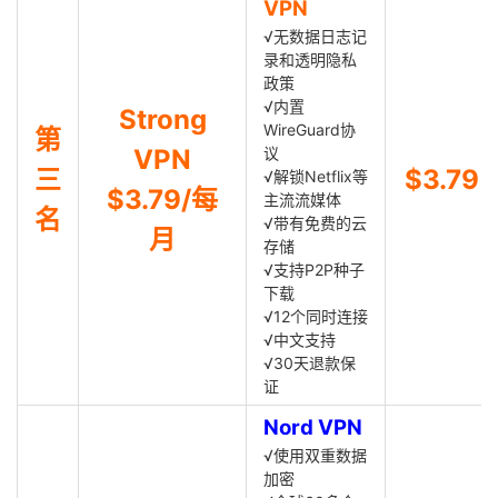
VPN
√无数据日志记
录和透明隐私
政策
√内置
Strong
WireGuard协
第
VPN
议
三
$3.79
√解锁Netflix等
$3.79/每
主流流媒体
名
√带有免费的云
月
存储
√支持P2P种子
下载
√12个同时连接
√中文支持
√30天退款保
证
Nord VPN
√使用双重数据
加密