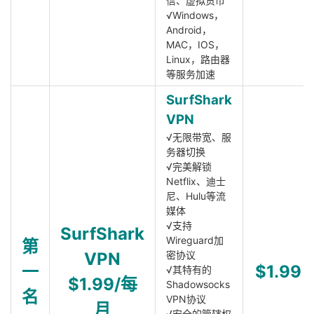
信、虚拟货币
√Windows，
Android，
MAC，IOS，
Linux，路由器
等服务加速
SurfShark
VPN
√无限带宽、服
务器切换
√完美解锁
Netflix、迪士
尼、Hulu等流
媒体
√支持
SurfShark
Wireguard加
第
VPN
密协议
一
$1.99
√其特有的
$1.99/每
Shadowsocks
名
VPN协议
月
√安全的管辖权