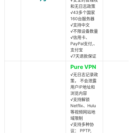
和无日志政策
√43多个国家
160台服务器
√支持中文
√不限设备数量
√信用卡、
PayPal支付,、
支付宝
√7天退款保证
Pure VPN
√无日志记录政
策， 不会泄露
用户IP地址和
浏览内容
√支持解锁
Netflix、Hulu
等视频网站地
域限制
√支持多种协
议： PPTP,