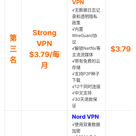
VPN
√无数据日志记
录和透明隐私
政策
√内置
Strong
WireGuard协
第
VPN
议
三
$3.79
√解锁Netflix等
$3.79/每
主流流媒体
名
√带有免费的云
月
存储
√支持P2P种子
下载
√12个同时连接
√中文支持
√30天退款保
证
Nord VPN
√使用双重数据
加密