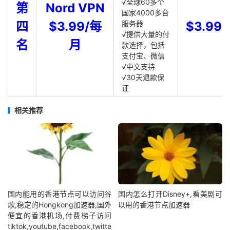
√全球60多个
第
Nord VPN
国家4000多台
四
$3.99/每
服务器
$3.99
√提供大量的付
名
月
款选择，包括
支付宝、微信
√中文支持
√30天退款保
证
相关推荐
国内能用的香港节点可以访问谷
国内怎么打开Disney+,看美剧可
歌,稳定的Hongkong加速器,国外
以用的香港节点加速器
便宜的香港机场,付费梯子访问
tiktok,youtube,facebook,twitte