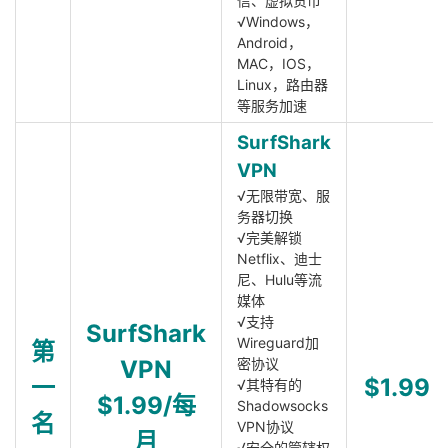
信、虚拟货币
√Windows，
Android，
MAC，IOS，
Linux，路由器
等服务加速
SurfShark
VPN
√无限带宽、服
务器切换
√完美解锁
Netflix、迪士
尼、Hulu等流
媒体
√支持
SurfShark
Wireguard加
第
VPN
密协议
一
$1.99
√其特有的
$1.99/每
Shadowsocks
名
VPN协议
月
√安全的管辖权