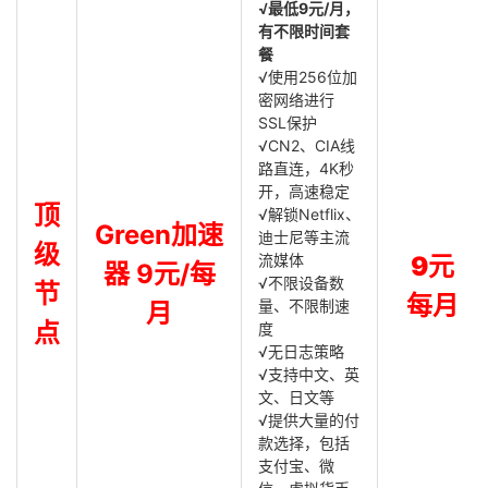
√最低9元/月，
有不限时间套
餐
√使用256位加
密网络进行
SSL保护
√CN2、CIA线
路直连，4K秒
开，高速稳定
顶
√解锁Netflix、
Green加速
迪士尼等主流
级
流媒体
9元
器 9元/每
√不限设备数
节
每月
量、不限制速
月
点
度
√无日志策略
√支持中文、英
文、日文等
√提供大量的付
款选择，包括
支付宝、微