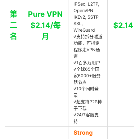
IPSec, L2TP,
OpenVPN,
第
Pure VPN
IKEv2, SSTP,
二
$2.14/每
SSL,
$2.14
WireGuard
名
月
√支持拆分隧道
功能，可指定
程序走VPN通
道
√1百多万用户
√全球65个国
家6000+服务
器节点
√10个同时登
录
√超支持P2P种
子下载
√24/7客服支
持
Strong