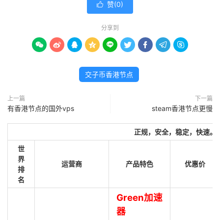
赞(
0
)

分享到









交子币香港节点
上一篇
下一篇
有香港节点的国外vps
steam香港节点更慢
正规，安全，稳定，快速。
世
界
运营商
产品特色
优惠价
排
名
Green加速
器