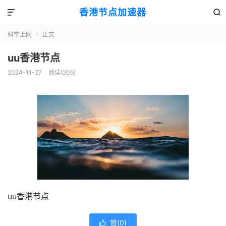
香港节点加速器


科学上网
正文

uu香港节点
2024-11-27
阅读(209)
uu香港节点
赞(
0
)
