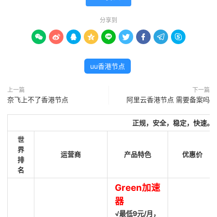
分享到









uu香港节点
上一篇
下一篇
奈飞上不了香港节点
阿里云香港节点 需要备案吗
正规，安全，稳定，快速。
世
界
运营商
产品特色
优惠价
排
名
Green加速
器
√最低9元/月，