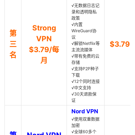
√无数据日志记
录和透明隐私
政策
√内置
Strong
WireGuard协
第
VPN
议
三
$3.79
√解锁Netflix等
$3.79/每
主流流媒体
名
√带有免费的云
月
存储
√支持P2P种子
下载
√12个同时连接
√中文支持
√30天退款保
证
Nord VPN
√使用双重数据
加密
√全球60多个