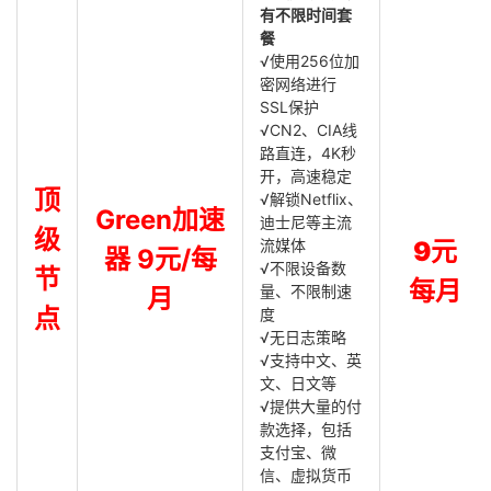
有不限时间套
餐
√使用256位加
密网络进行
SSL保护
√CN2、CIA线
路直连，4K秒
开，高速稳定
顶
√解锁Netflix、
Green加速
迪士尼等主流
级
流媒体
9元
器 9元/每
√不限设备数
节
每月
量、不限制速
月
点
度
√无日志策略
√支持中文、英
文、日文等
√提供大量的付
款选择，包括
支付宝、微
信、虚拟货币