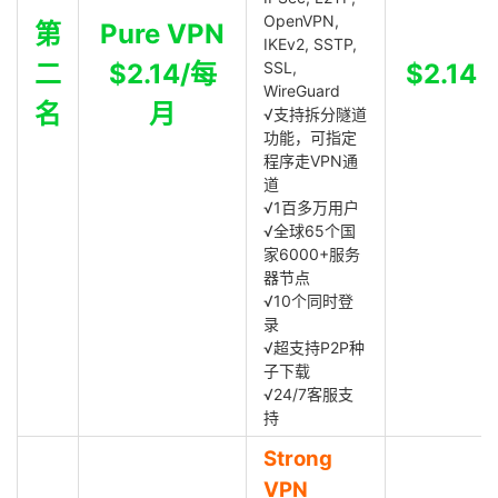
OpenVPN,
第
Pure VPN
IKEv2, SSTP,
二
$2.14/每
SSL,
$2.14
WireGuard
名
月
√支持拆分隧道
功能，可指定
程序走VPN通
道
√1百多万用户
√全球65个国
家6000+服务
器节点
√10个同时登
录
√超支持P2P种
子下载
√24/7客服支
持
Strong
VPN