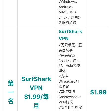
√Windows，
Android，
MAC，IOS，
Linux，路由器
等服务加速
SurfShark
VPN
√无限带宽、服
务器切换
√完美解锁
Netflix、迪士
尼、Hulu等流
媒体
√支持
SurfShark
Wireguard加
第
VPN
密协议
一
$1.99
√其特有的
$1.99/每
Shadowsocks
名
VPN协议
月
√安全的管辖权