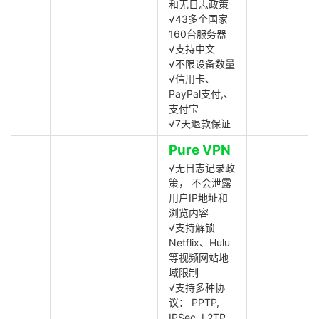
和无日志政策
√43多个国家
160台服务器
√支持中文
√不限设备数量
√信用卡、
PayPal支付,、
支付宝
√7天退款保证
Pure VPN
√无日志记录政
策， 不会泄露
用户IP地址和
浏览内容
√支持解锁
Netflix、Hulu
等视频网站地
域限制
√支持多种协
议： PPTP,
IPSec, L2TP,