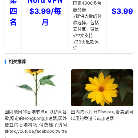
第
Nord VPN
国家4000多台
四
$3.99/每
服务器
$3.99
√提供大量的付
名
月
款选择，包括
支付宝、微信
√中文支持
√30天退款保
证
相关推荐
国内能用的香港节点可以访问谷
国内怎么打开Disney+,看美剧可
歌,稳定的Hongkong加速器,国外
以用的香港节点加速器
便宜的香港机场,付费梯子访问
tiktok,youtube,facebook,twitte
r