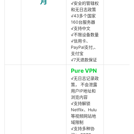
月
√安全的管辖权
和无日志政策
√43多个国家
160台服务器
√支持中文
√不限设备数量
√信用卡、
PayPal支付,、
支付宝
√7天退款保证
Pure VPN
√无日志记录政
策， 不会泄露
用户IP地址和
浏览内容
√支持解锁
Netflix、Hulu
等视频网站地
域限制
√支持多种协