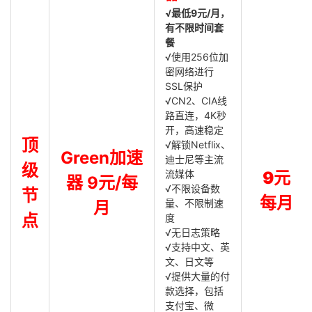
√最低9元/月，
有不限时间套
餐
√使用256位加
密网络进行
SSL保护
√CN2、CIA线
路直连，4K秒
开，高速稳定
顶
√解锁Netflix、
Green加速
迪士尼等主流
级
流媒体
9元
器 9元/每
√不限设备数
节
每月
量、不限制速
月
点
度
√无日志策略
√支持中文、英
文、日文等
√提供大量的付
款选择，包括
支付宝、微