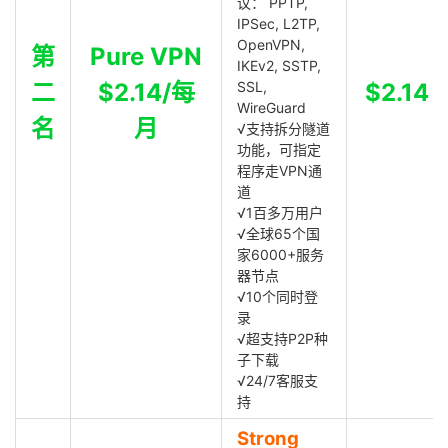
议： PPTP,
IPSec, L2TP,
OpenVPN,
第
Pure VPN
IKEv2, SSTP,
二
$2.14/每
SSL,
$2.14
WireGuard
名
月
√支持拆分隧道
功能，可指定
程序走VPN通
道
√1百多万用户
√全球65个国
家6000+服务
器节点
√10个同时登
录
√超支持P2P种
子下载
√24/7客服支
持
Strong