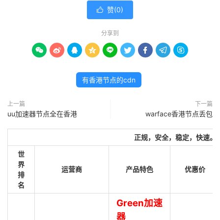
赞(
0
)

分享到









有香港节点的cdn
上一篇
下一篇
uu加速器节点全在香港
warface香港节点丢包
正规，安全，稳定，快速。
世
界
运营商
产品特色
优惠价
排
名
Green加速
器