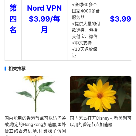
√全球60多个
第
Nord VPN
国家4000多台
四
$3.99/每
服务器
$3.99
√提供大量的付
名
月
款选择，包括
支付宝、微信
√中文支持
√30天退款保
证
相关推荐
国内能用的香港节点可以访问谷
国内怎么打开Disney+,看美剧可
歌,稳定的Hongkong加速器,国外
以用的香港节点加速器
便宜的香港机场,付费梯子访问