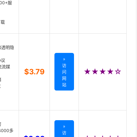
00+服
下载
和透明隐
»
协议
访
主流流媒
$3.79
★★★★☆
问
网
储
站
载
密
»
000多
访