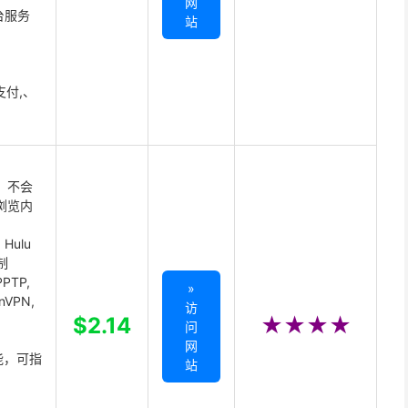
网
台服务
站
支付,、
 不会
浏览内
Hulu
制
PTP,
»
enVPN,
访
,
$2.14
★★★★
问
网
能，可指
站