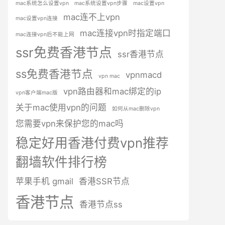
mac系统怎么设置vpn
mac系统设置vpn步骤
mac设置vpn
mac连不上vpn
mac设置vpn连接
mac连接vpn时指定端口
mac连接vpn后不能上网
ssr免费香港节点
ssr香港节点
ss免费香港节点
vpnmacd
vpn mac
vpn路由器和mac绑定的ip
vpn客户端mac版
关于mac使用vpn的问题
如何从mac删除vpn
您需要vpn来保护您的mac吗
稳定好用香港付费vpn推荐
翻墙软件排行榜
苹果手机 gmail
香港SSR节点
香港节点
香港节点ss