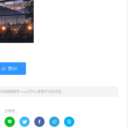
赞(
0
)

点加速器推荐
»
uu为什么香港节点延迟低
分享到




