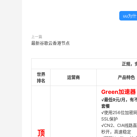
uu为
上一篇
最新谷歌云香港节点
正规，
世界
运营商
产品特色
排名
Green加速器
√最低9元/月，有
套餐
√使用256位加密
SSL保护
√CN2、CIA线路
顶
秒开，高速稳定