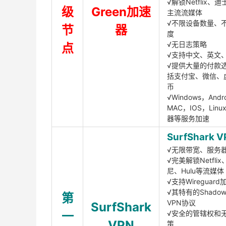
√解锁Netflix、
级
Green加速
主流流媒体
√不限设备数量、
节
器
度
√无日志策略
点
√支持中文、英文
√提供大量的付款
括支付宝、微信、
币
√Windows，Andr
MAC，IOS，Lin
器等服务加速
SurfShark V
√无限带宽、服务
√完美解锁Netfli
尼、Hulu等流媒体
√支持Wireguar
√其特有的Shadows
第
VPN协议
SurfShark
一
√安全的管辖权和
VPN
策