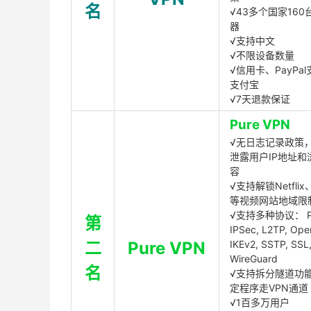
名
√43多个国家160
器
√支持中文
√不限设备数量
√信用卡、PayPal
支付宝
√7天退款保证
Pure VPN
√无日志记录政策，
泄露用户IP地址和
容
√支持解锁Netflix、
等视频网站地域限
√支持多种协议： P
第
IPSec, L2TP, Op
二
Pure VPN
IKEv2, SSTP, SSL
WireGuard
名
√支持拆分隧道功
定程序走VPN通道
√1百多万用户