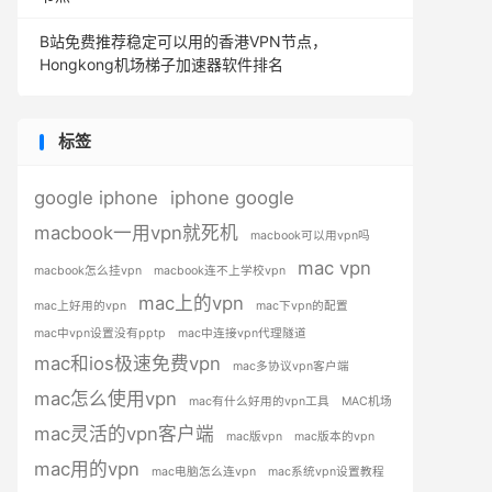
B站免费推荐稳定可以用的香港VPN节点，
Hongkong机场梯子加速器软件排名
标签
google iphone
iphone google
macbook一用vpn就死机
macbook可以用vpn吗
mac vpn
macbook怎么挂vpn
macbook连不上学校vpn
mac上的vpn
mac上好用的vpn
mac下vpn的配置
mac中vpn设置没有pptp
mac中连接vpn代理隧道
mac和ios极速免费vpn
mac多协议vpn客户端
mac怎么使用vpn
mac有什么好用的vpn工具
MAC机场
mac灵活的vpn客户端
mac版vpn
mac版本的vpn
mac用的vpn
mac电脑怎么连vpn
mac系统vpn设置教程