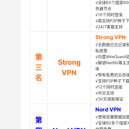
√全球65个国家60
务器节点
√10个同时登录
√超支持P2P种子
√24/7客服支持
Strong VPN
√无数据日志记录
私政策
第
√内置WireGuard
Strong
√解锁Netflix等
三
体
VPN
√带有免费的云存
名
√支持P2P种子下
√12个同时连接
√中文支持
√30天退款保证
Nord VPN
√使用双重数据加
第
√全球60多个国家4
台服务器