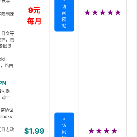
迪士尼等
访
9元
★★★★★
问
不限制速
网
每月
站
、日文等
选择，包
虚拟货
oid，
ux，路由
PN
器切换
x、迪士
d加密协议
ocks
»
访
无日志政
$1.99
★★★★
问