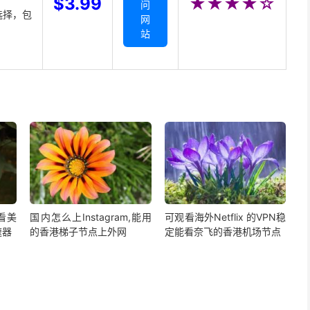
$3.99
★★★★☆
问
选择，包
网
站
,看美
国内怎么上Instagram,能用
可观看海外Netflix 的VPN稳
速器
的香港梯子节点上外网
定能看奈飞的香港机场节点