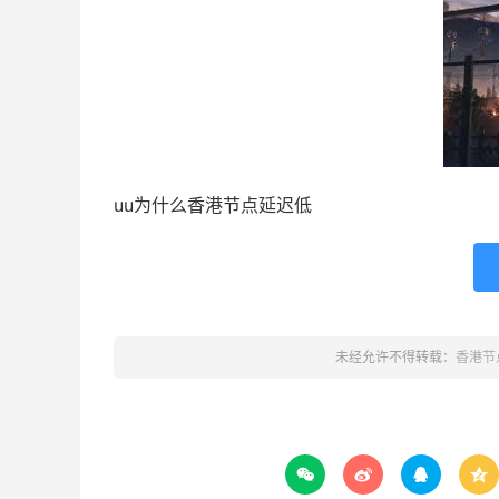
uu为什么香港节点延迟低
未经允许不得转载：
香港节



