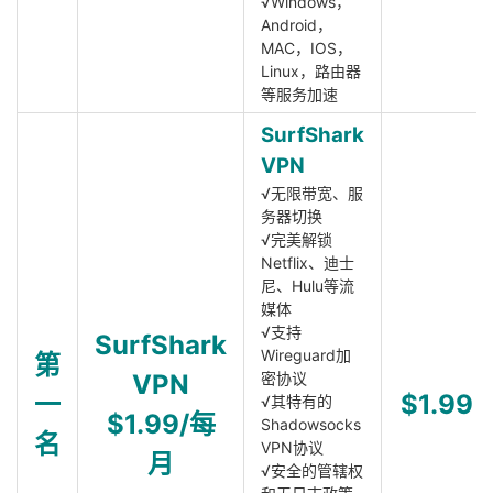
√Windows，
Android，
MAC，IOS，
Linux，路由器
等服务加速
SurfShark
VPN
√无限带宽、服
务器切换
√完美解锁
Netflix、迪士
尼、Hulu等流
媒体
√支持
SurfShark
Wireguard加
第
VPN
密协议
一
$1.99
√其特有的
$1.99/每
Shadowsocks
名
VPN协议
月
√安全的管辖权