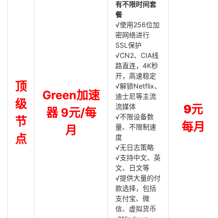
有不限时间套
餐
√使用256位加
密网络进行
SSL保护
√CN2、CIA线
路直连，4K秒
开，高速稳定
顶
√解锁Netflix、
Green加速
迪士尼等主流
级
流媒体
9元
器 9元/每
√不限设备数
节
每月
量、不限制速
月
点
度
√无日志策略
√支持中文、英
文、日文等
√提供大量的付
款选择，包括
支付宝、微
信、虚拟货币