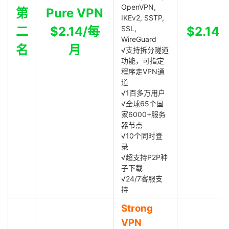
OpenVPN,
第
Pure VPN
IKEv2, SSTP,
二
$2.14/每
SSL,
$2.14
WireGuard
名
月
√支持拆分隧道
功能，可指定
程序走VPN通
道
√1百多万用户
√全球65个国
家6000+服务
器节点
√10个同时登
录
√超支持P2P种
子下载
√24/7客服支
持
Strong
VPN