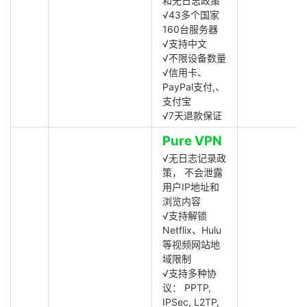
和无日志政策
√43多个国家
160台服务器
√支持中文
√不限设备数量
√信用卡、
PayPal支付,、
支付宝
√7天退款保证
Pure VPN
√无日志记录政
策， 不会泄露
用户IP地址和
浏览内容
√支持解锁
Netflix、Hulu
等视频网站地
域限制
√支持多种协
议： PPTP,
IPSec, L2TP,