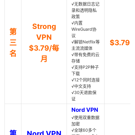
√无数据日志记
录和透明隐私
政策
√内置
Strong
WireGuard协
第
VPN
议
三
$3.79
√解锁Netflix等
$3.79/每
主流流媒体
名
√带有免费的云
月
存储
√支持P2P种子
下载
√12个同时连接
√中文支持
√30天退款保
证
Nord VPN
√使用双重数据
加密
√全球60多个
第
Nord VPN