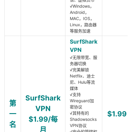
√Windows，
Android，
MAC，IOS，
Linux，路由器
等服务加速
SurfShark
VPN
√无限带宽、服
务器切换
√完美解锁
Netflix、迪士
尼、Hulu等流
媒体
√支持
SurfShark
Wireguard加
第
VPN
密协议
一
$1.99
√其特有的
$1.99/每
Shadowsocks
名
VPN协议
月
√安全的管辖权