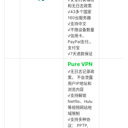
和无日志政策
√43多个国家
160台服务器
√支持中文
√不限设备数量
√信用卡、
PayPal支付,、
支付宝
√7天退款保证
Pure VPN
√无日志记录政
策， 不会泄露
用户IP地址和
浏览内容
√支持解锁
Netflix、Hulu
等视频网站地
域限制
√支持多种协
议： PPTP,