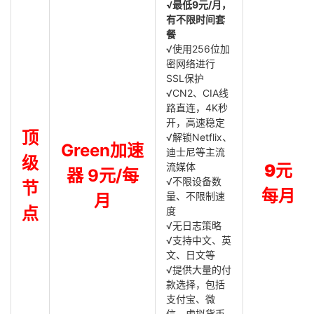
√最低9元/月，
有不限时间套
餐
√使用256位加
密网络进行
SSL保护
√CN2、CIA线
路直连，4K秒
开，高速稳定
顶
√解锁Netflix、
Green加速
迪士尼等主流
级
流媒体
9元
器 9元/每
√不限设备数
节
每月
量、不限制速
月
点
度
√无日志策略
√支持中文、英
文、日文等
√提供大量的付
款选择，包括
支付宝、微
信、虚拟货币