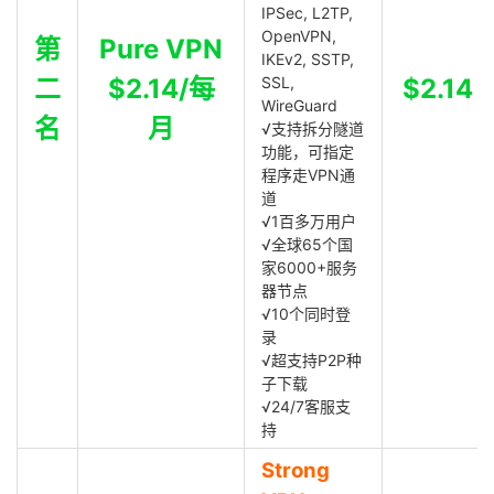
IPSec, L2TP,
OpenVPN,
第
Pure VPN
IKEv2, SSTP,
二
$2.14/每
SSL,
$2.14
WireGuard
名
月
√支持拆分隧道
功能，可指定
程序走VPN通
道
√1百多万用户
√全球65个国
家6000+服务
器节点
√10个同时登
录
√超支持P2P种
子下载
√24/7客服支
持
Strong