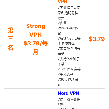
VPN
√无数据日志记
录和透明隐私
政策
√内置
Strong
WireGuard协
第
VPN
议
三
$3.79
√解锁Netflix等
$3.79/每
主流流媒体
名
√带有免费的云
月
存储
√支持P2P种子
下载
√12个同时连接
√中文支持
√30天退款保
证
Nord VPN
√使用双重数据
加密