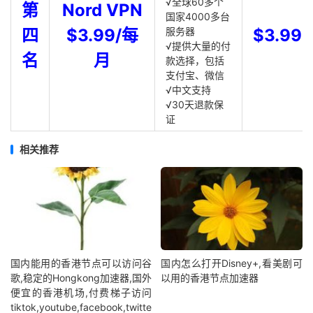
√全球60多个
第
Nord VPN
国家4000多台
四
$3.99/每
服务器
$3.99
√提供大量的付
名
月
款选择，包括
支付宝、微信
√中文支持
√30天退款保
证
相关推荐
国内能用的香港节点可以访问谷
国内怎么打开Disney+,看美剧可
歌,稳定的Hongkong加速器,国外
以用的香港节点加速器
便宜的香港机场,付费梯子访问
tiktok,youtube,facebook,twitte