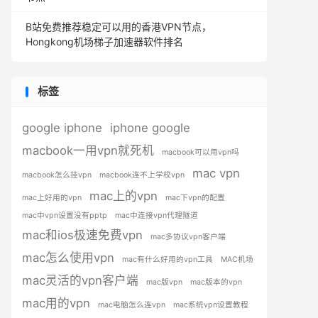
B站免费推荐稳定可以用的香港VPN节点，
Hongkong机场梯子加速器软件排名
标签
google iphone
iphone google
macbook一用vpn就死机
macbook可以用vpn吗
mac vpn
macbook怎么挂vpn
macbook连不上学校vpn
mac上的vpn
mac上好用的vpn
mac下vpn的配置
mac中vpn设置没有pptp
mac中连接vpn代理隧道
mac和ios极速免费vpn
mac多协议vpn客户端
mac怎么使用vpn
mac有什么好用的vpn工具
MAC机场
mac灵活的vpn客户端
mac版vpn
mac版本的vpn
mac用的vpn
mac电脑怎么连vpn
mac系统vpn设置教程