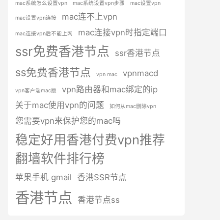
mac系统怎么设置vpn
mac系统设置vpn步骤
mac设置vpn
mac连不上vpn
mac设置vpn连接
mac连接vpn时指定端口
mac连接vpn后不能上网
ssr免费香港节点
ssr香港节点
ss免费香港节点
vpnmacd
vpn mac
vpn路由器和mac绑定的ip
vpn客户端mac版
关于mac使用vpn的问题
如何从mac删除vpn
您需要vpn来保护您的mac吗
稳定好用香港付费vpn推荐
翻墙软件排行榜
苹果手机 gmail
香港SSR节点
香港节点
香港节点ss