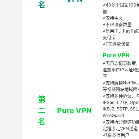
名
√43多个国家160
器
√支持中文
√不限设备数量
√信用卡、PayPal
支付宝
√7天退款保证
Pure VPN
√无日志记录政策，
泄露用户IP地址和
容
√支持解锁Netflix、
等视频网站地域限
√支持多种协议： P
第
IPSec, L2TP, Op
二
Pure VPN
IKEv2, SSTP, SSL
WireGuard
名
√支持拆分隧道功
定程序走VPN通道
√1百多万用户