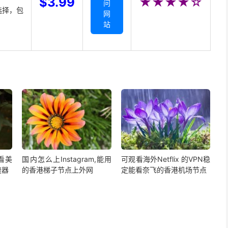
$3.99
★★★★☆
问
选择，包
网
站
,看美
国内怎么上Instagram,能用
可观看海外Netflix 的VPN稳
速器
的香港梯子节点上外网
定能看奈飞的香港机场节点