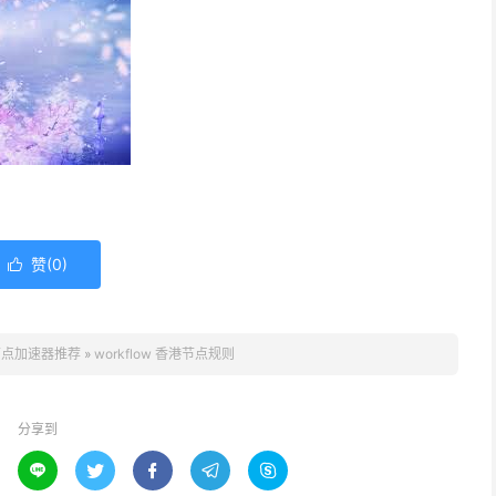
赞(
0
)

节点加速器推荐
»
workflow 香港节点规则
分享到




