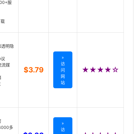
00+服
下载
和透明隐
»
协议
访
主流流媒
$3.79
★★★★☆
问
网
储
站
载
密
»
000多
访