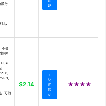
网
台服务
站
支付,、
 不会
浏览内
Hulu
制
PTP,
»
enVPN,
访
,
$2.14
★★★★
问
网
能，可指
站