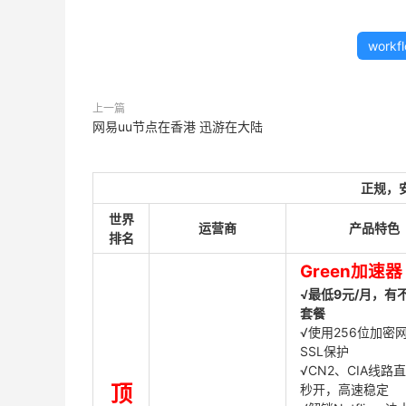
work
上一篇
网易uu节点在香港 迅游在大陆
正规，
世界
运营商
产品特色
排名
Green加速器
√最低9元/月，有
套餐
√使用256位加密
SSL保护
√CN2、CIA线路
顶
秒开，高速稳定