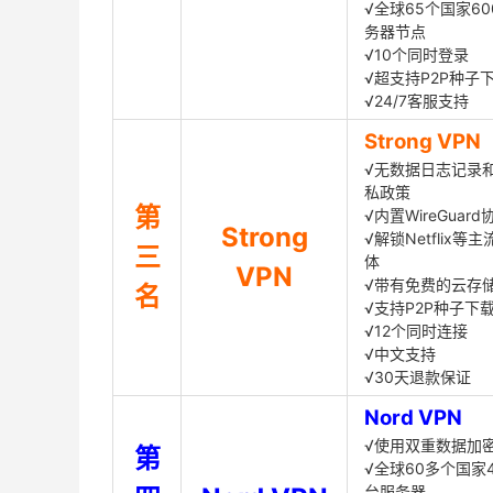
√全球65个国家60
务器节点
√10个同时登录
√超支持P2P种子
√24/7客服支持
Strong VPN
√无数据日志记录
私政策
第
√内置WireGuard
Strong
√解锁Netflix等
三
体
VPN
√带有免费的云存
名
√支持P2P种子下
√12个同时连接
√中文支持
√30天退款保证
Nord VPN
√使用双重数据加
第
√全球60多个国家4
台服务器