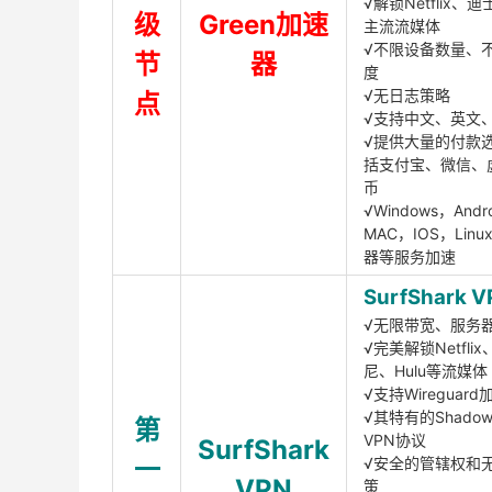
√解锁Netflix、
级
Green加速
主流流媒体
√不限设备数量、
节
器
度
√无日志策略
点
√支持中文、英文
√提供大量的付款
括支付宝、微信、
币
√Windows，Andr
MAC，IOS，Lin
器等服务加速
SurfShark V
√无限带宽、服务
√完美解锁Netfli
尼、Hulu等流媒体
√支持Wireguar
√其特有的Shadows
第
VPN协议
SurfShark
一
√安全的管辖权和
VPN
策