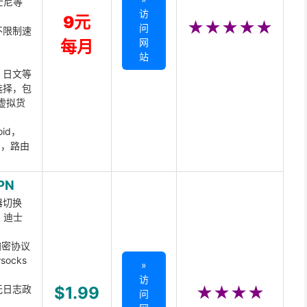
迪士尼等
访
9元
★★★★★
问
不限制速
网
每月
站
、日文等
选择，包
虚拟货
oid，
ux，路由
PN
器切换
x、迪士
d加密协议
ocks
»
访
无日志政
$1.99
★★★★
问