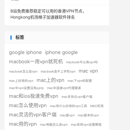
B站免费推荐稳定可以用的香港VPN节点，
Hongkong机场梯子加速器软件排名
标签
google iphone
iphone google
macbook一用vpn就死机
macbook可以用vpn吗
mac vpn
macbook怎么挂vpn
macbook连不上学校vpn
mac上的vpn
mac上好用的vpn
mac下vpn的配置
mac中vpn设置没有pptp
mac中连接vpn代理隧道
mac和ios极速免费vpn
mac多协议vpn客户端
mac怎么使用vpn
mac有什么好用的vpn工具
MAC机场
mac灵活的vpn客户端
mac版vpn
mac版本的vpn
mac用的vpn
mac电脑怎么连vpn
mac系统vpn设置教程