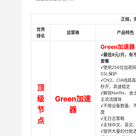
正规，
世界
运营商
产品特色
排名
Green加速器
√最低9元/月，有
套餐
√使用256位加密
SSL保护
√CN2、CIA线路
顶
秒开，高速稳定
√解锁Netflix、
级
Green加速
主流流媒体
√不限设备数量、
节
器
度
√无日志策略
点
√支持中文、英文
√提供大量的付款