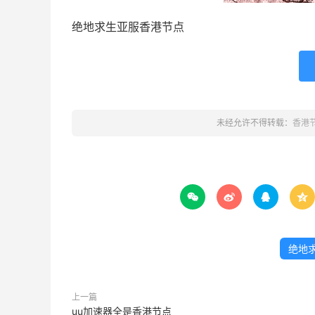
绝地求生亚服香港节点
未经允许不得转载：
香港




绝地
上一篇
uu加速器全是香港节点