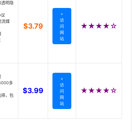
和透明隐
»
协议
访
主流流媒
$3.79
★★★★☆
问
网
储
站
载
密
»
000多
访
$3.99
★★★★☆
问
选择，包
网
站