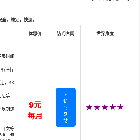
安全，稳定，快速。
优惠价
访问官网
世界热度
不限时间
网络进行
直连，4K
»
迪士尼等
访
9元
★★★★★
问
不限制速
网
每月
站
、日文等
选择，包