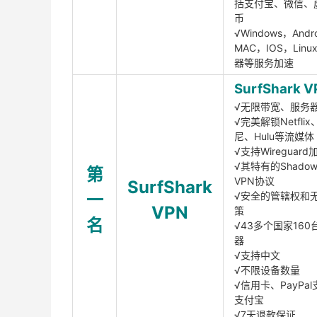
括支付宝、微信、
币
√Windows，Andr
MAC，IOS，Lin
器等服务加速
SurfShark V
√无限带宽、服务
√完美解锁Netfli
尼、Hulu等流媒体
√支持Wireguar
√其特有的Shadows
第
VPN协议
SurfShark
一
√安全的管辖权和
VPN
策
名
√43多个国家160
器
√支持中文
√不限设备数量
√信用卡、PayPal
支付宝
√7天退款保证