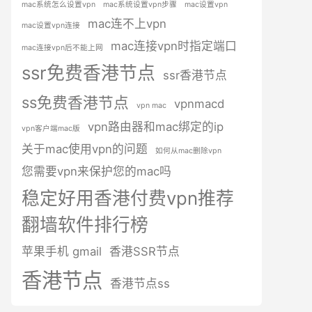
mac系统怎么设置vpn
mac系统设置vpn步骤
mac设置vpn
mac连不上vpn
mac设置vpn连接
mac连接vpn时指定端口
mac连接vpn后不能上网
ssr免费香港节点
ssr香港节点
ss免费香港节点
vpnmacd
vpn mac
vpn路由器和mac绑定的ip
vpn客户端mac版
关于mac使用vpn的问题
如何从mac删除vpn
您需要vpn来保护您的mac吗
稳定好用香港付费vpn推荐
翻墙软件排行榜
苹果手机 gmail
香港SSR节点
香港节点
香港节点ss