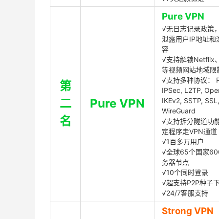
Pure VPN
√无日志记录政策，
泄露用户IP地址和
容
√支持解锁Netflix、
等视频网站地域限
√支持多种协议： P
第
IPSec, L2TP, Op
二
Pure VPN
IKEv2, SSTP, SSL
WireGuard
名
√支持拆分隧道功
定程序走VPN通道
√1百多万用户
√全球65个国家60
务器节点
√10个同时登录
√超支持P2P种子
√24/7客服支持
Strong VPN