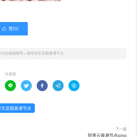
赞(
0
)

节点加速器推荐
»
绝地求生亚服香港节点
分享到





求生亚服香港节点
下一篇
阿里云香港节点ping