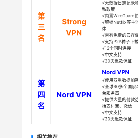
√无数据日志记录
私政策
第
√内置WireGuard
Strong
√解锁Netflix等
三
体
VPN
√带有免费的云存
名
√支持P2P种子下
√12个同时连接
√中文支持
√30天退款保证
Nord VPN
√使用双重数据加
第
√全球60多个国家4
四
Nord VPN
台服务器
√提供大量的付款
名
括支付宝、微信
√中文支持
√30天退款保证
相关推荐