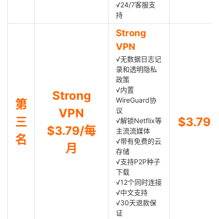
√24/7客服支
持
Strong
VPN
√无数据日志记
录和透明隐私
政策
√内置
Strong
WireGuard协
第
VPN
议
三
$3.79
√解锁Netflix等
$3.79/每
主流流媒体
名
√带有免费的云
月
存储
√支持P2P种子
下载
√12个同时连接
√中文支持
√30天退款保
证