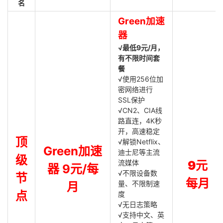
名
Green加速
器
√最低9元/月，
有不限时间套
餐
√使用256位加
密网络进行
SSL保护
√CN2、CIA线
路直连，4K秒
开，高速稳定
顶
√解锁Netflix、
Green加速
迪士尼等主流
级
流媒体
9元
器 9元/每
√不限设备数
节
每月
量、不限制速
月
点
度
√无日志策略
√支持中文、英