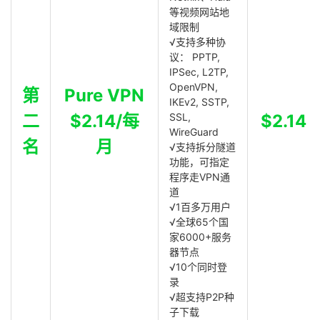
等视频网站地
域限制
√支持多种协
议： PPTP,
IPSec, L2TP,
OpenVPN,
第
Pure VPN
IKEv2, SSTP,
二
$2.14/每
SSL,
$2.14
WireGuard
名
月
√支持拆分隧道
功能，可指定
程序走VPN通
道
√1百多万用户
√全球65个国
家6000+服务
器节点
√10个同时登
录
√超支持P2P种
子下载