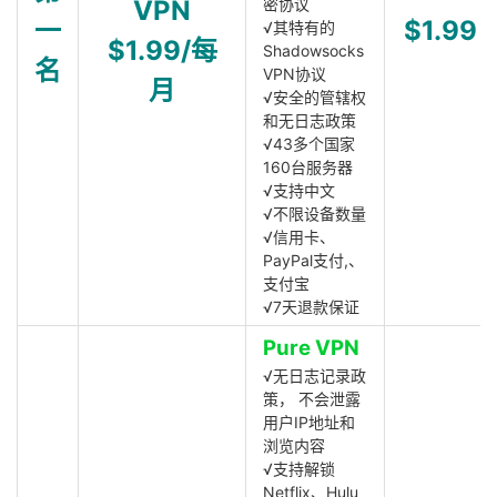
VPN
密协议
一
$1.99
√其特有的
$1.99/每
Shadowsocks
名
VPN协议
月
√安全的管辖权
和无日志政策
√43多个国家
160台服务器
√支持中文
√不限设备数量
√信用卡、
PayPal支付,、
支付宝
√7天退款保证
Pure VPN
√无日志记录政
策， 不会泄露
用户IP地址和
浏览内容
√支持解锁
Netflix、Hulu