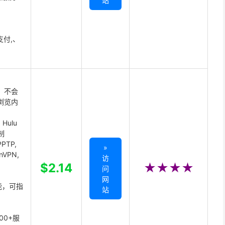
站
支付,、
 不会
浏览内
Hulu
制
PTP,
»
enVPN,
访
,
$2.14
★★★★
问
网
能，可指
站
00+服