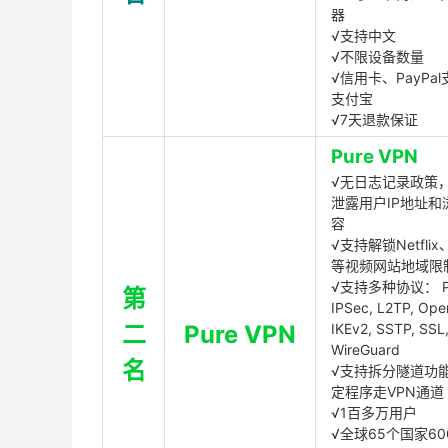
器
√支持中文
√不限设备数量
√信用卡、PayPal
支付宝
√7天退款保证
Pure VPN
√无日志记录政策，
泄露用户IP地址和
容
√支持解锁Netflix、
等视频网站地域限
√支持多种协议： P
第
IPSec, L2TP, Op
二
Pure VPN
IKEv2, SSTP, SSL
WireGuard
名
√支持拆分隧道功
定程序走VPN通道
√1百多万用户
√全球65个国家60