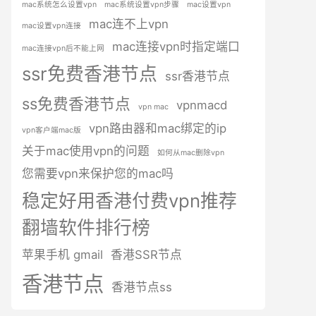
mac系统怎么设置vpn
mac系统设置vpn步骤
mac设置vpn
mac连不上vpn
mac设置vpn连接
mac连接vpn时指定端口
mac连接vpn后不能上网
ssr免费香港节点
ssr香港节点
ss免费香港节点
vpnmacd
vpn mac
vpn路由器和mac绑定的ip
vpn客户端mac版
关于mac使用vpn的问题
如何从mac删除vpn
您需要vpn来保护您的mac吗
稳定好用香港付费vpn推荐
翻墙软件排行榜
苹果手机 gmail
香港SSR节点
香港节点
香港节点ss