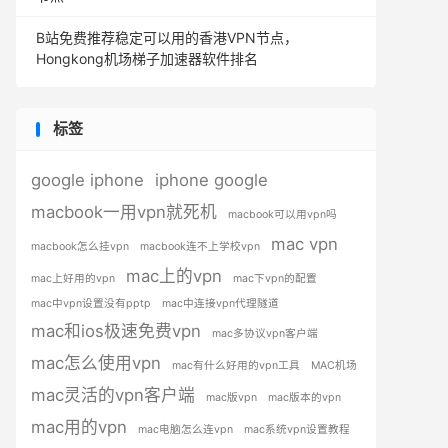
B站免费推荐稳定可以用的香港VPN节点，
Hongkong机场梯子加速器软件排名
标签
google iphone
iphone google
macbook一用vpn就死机
macbook可以用vpn吗
mac vpn
macbook怎么挂vpn
macbook连不上学校vpn
mac上的vpn
mac上好用的vpn
mac下vpn的配置
mac中vpn设置没有pptp
mac中连接vpn代理隧道
mac和ios极速免费vpn
mac多协议vpn客户端
mac怎么使用vpn
mac有什么好用的vpn工具
MAC机场
mac灵活的vpn客户端
mac版vpn
mac版本的vpn
mac用的vpn
mac电脑怎么连vpn
mac系统vpn设置教程