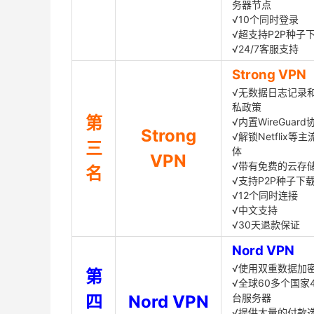
务器节点
√10个同时登录
√超支持P2P种子
√24/7客服支持
Strong VPN
√无数据日志记录
私政策
第
√内置WireGuard
Strong
√解锁Netflix等
三
体
VPN
√带有免费的云存
名
√支持P2P种子下
√12个同时连接
√中文支持
√30天退款保证
Nord VPN
√使用双重数据加
第
√全球60多个国家4
四
Nord VPN
台服务器
√提供大量的付款