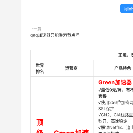
阿里
上一篇
qaq加速器只能香港节点吗
正规，
世界
运营商
产品特色
排名
Green加速器
√最低9元/月，有
套餐
√使用256位加密
SSL保护
√CN2、CIA线路
顶
秒开，高速稳定
√解锁Netflix、