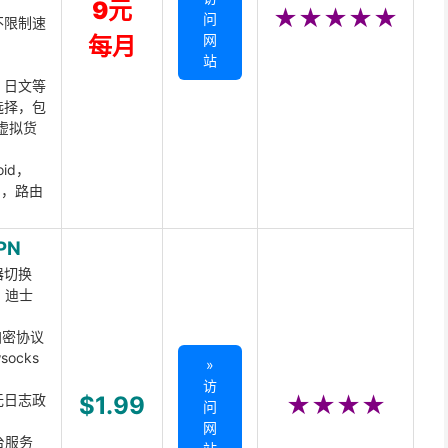
9元
★★★★★
问
不限制速
网
每月
站
、日文等
选择，包
虚拟货
oid，
ux，路由
PN
器切换
x、迪士
d加密协议
ocks
»
访
无日志政
$1.99
★★★★
问
网
台服务