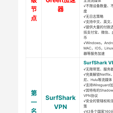
级
Green加速
主流流媒体
√不限设备数量、
节
器
度
√无日志策略
点
√支持中文、英文
√提供大量的付款
括支付宝、微信、
币
√Windows，Andr
MAC，IOS，Lin
器等服务加速
SurfShark V
√无限带宽、服务
√完美解锁Netfli
尼、Hulu等流媒体
√支持Wireguar
√其特有的Shadows
第
VPN协议
SurfShark
一
√安全的管辖权和
VPN
策
名
√43多个国家160