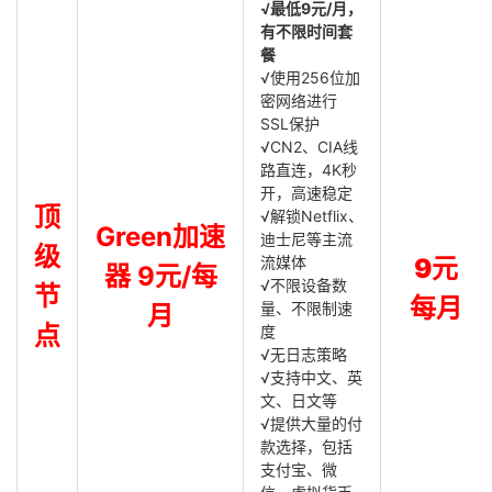
√最低9元/月，
有不限时间套
餐
√使用256位加
密网络进行
SSL保护
√CN2、CIA线
路直连，4K秒
开，高速稳定
顶
√解锁Netflix、
Green加速
迪士尼等主流
级
流媒体
9元
器 9元/每
√不限设备数
节
每月
量、不限制速
月
点
度
√无日志策略
√支持中文、英
文、日文等
√提供大量的付
款选择，包括
支付宝、微