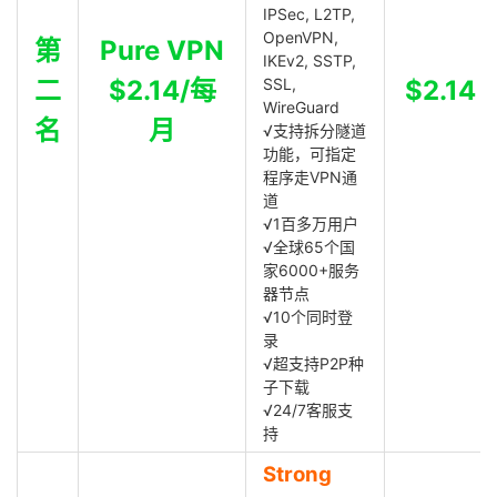
IPSec, L2TP,
OpenVPN,
第
Pure VPN
IKEv2, SSTP,
二
$2.14/每
SSL,
$2.14
WireGuard
名
月
√支持拆分隧道
功能，可指定
程序走VPN通
道
√1百多万用户
√全球65个国
家6000+服务
器节点
√10个同时登
录
√超支持P2P种
子下载
√24/7客服支
持
Strong