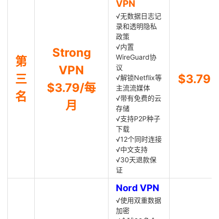
VPN
√无数据日志记
录和透明隐私
政策
√内置
Strong
WireGuard协
第
VPN
议
三
$3.79
√解锁Netflix等
$3.79/每
主流流媒体
名
√带有免费的云
月
存储
√支持P2P种子
下载
√12个同时连接
√中文支持
√30天退款保
证
Nord VPN
√使用双重数据
加密