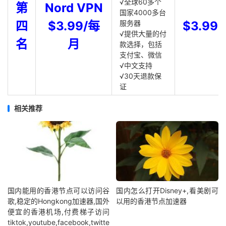
√全球60多个
第
Nord VPN
国家4000多台
四
$3.99/每
服务器
$3.99
√提供大量的付
名
月
款选择，包括
支付宝、微信
√中文支持
√30天退款保
证
相关推荐
国内能用的香港节点可以访问谷
国内怎么打开Disney+,看美剧可
歌,稳定的Hongkong加速器,国外
以用的香港节点加速器
便宜的香港机场,付费梯子访问
tiktok,youtube,facebook,twitte