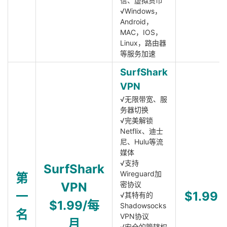
信、虚拟货币
√Windows，
Android，
MAC，IOS，
Linux，路由器
等服务加速
SurfShark
VPN
√无限带宽、服
务器切换
√完美解锁
Netflix、迪士
尼、Hulu等流
媒体
√支持
SurfShark
Wireguard加
第
VPN
密协议
一
$1.99
√其特有的
$1.99/每
Shadowsocks
名
VPN协议
月
√安全的管辖权