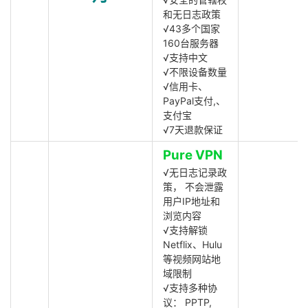
和无日志政策
√43多个国家
160台服务器
√支持中文
√不限设备数量
√信用卡、
PayPal支付,、
支付宝
√7天退款保证
Pure VPN
√无日志记录政
策， 不会泄露
用户IP地址和
浏览内容
√支持解锁
Netflix、Hulu
等视频网站地
域限制
√支持多种协
议： PPTP,