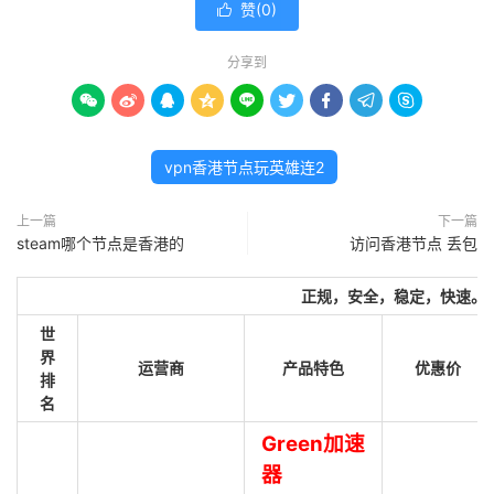
赞(
0
)

分享到









vpn香港节点玩英雄连2
上一篇
下一篇
steam哪个节点是香港的
访问香港节点 丢包
正规，安全，稳定，快速。
世
界
运营商
产品特色
优惠价
排
名
Green加速
器