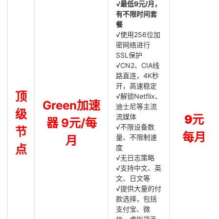
√最低9元/月，
有不限时间套
餐
√使用256位加
密网络进行
SSL保护
√CN2、CIA线
路直连，4K秒
开，高速稳定
顶
√解锁Netflix、
Green加速
迪士尼等主流
级
流媒体
9元
器 9元/每
√不限设备数
节
每月
量、不限制速
月
点
度
√无日志策略
√支持中文、英
文、日文等
√提供大量的付
款选择，包括
支付宝、微