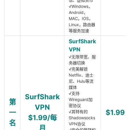
信、虚拟货币
√Windows，
Android，
MAC，IOS，
Linux，路由器
等服务加速
SurfShark
VPN
√无限带宽、服
务器切换
√完美解锁
Netflix、迪士
尼、Hulu等流
媒体
√支持
SurfShark
Wireguard加
第
VPN
密协议
一
$1.99
√其特有的
$1.99/每
Shadowsocks
名
VPN协议
月
√安全的管辖权