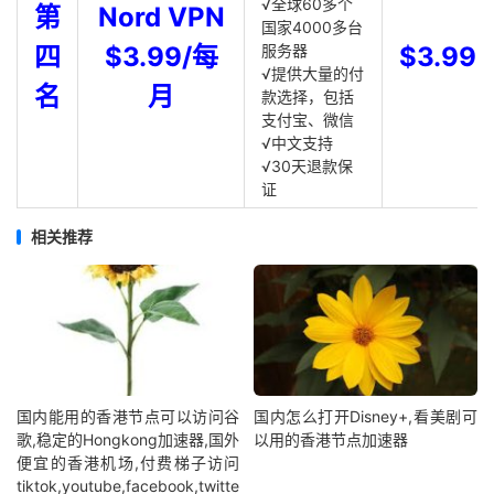
√全球60多个
第
Nord VPN
国家4000多台
四
$3.99/每
服务器
$3.99
√提供大量的付
名
月
款选择，包括
支付宝、微信
√中文支持
√30天退款保
证
相关推荐
国内能用的香港节点可以访问谷
国内怎么打开Disney+,看美剧可
歌,稳定的Hongkong加速器,国外
以用的香港节点加速器
便宜的香港机场,付费梯子访问
tiktok,youtube,facebook,twitte