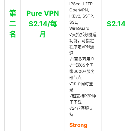
IPSec, L2TP,
OpenVPN,
第
Pure VPN
IKEv2, SSTP,
二
$2.14/每
SSL,
$2.14
WireGuard
名
月
√支持拆分隧道
功能，可指定
程序走VPN通
道
√1百多万用户
√全球65个国
家6000+服务
器节点
√10个同时登
录
√超支持P2P种
子下载
√24/7客服支
持
Strong