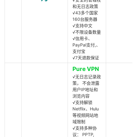
和无日志政策
√43多个国家
160台服务器
√支持中文
√不限设备数量
√信用卡、
PayPal支付,、
支付宝
√7天退款保证
Pure VPN
√无日志记录政
策， 不会泄露
用户IP地址和
浏览内容
√支持解锁
Netflix、Hulu
等视频网站地
域限制
√支持多种协
议： PPTP,