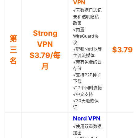
VPN
√无数据日志记
录和透明隐私
政策
√内置
Strong
WireGuard协
第
VPN
议
三
$3.79
√解锁Netflix等
$3.79/每
主流流媒体
名
√带有免费的云
月
存储
√支持P2P种子
下载
√12个同时连接
√中文支持
√30天退款保
证
Nord VPN
√使用双重数据
加密