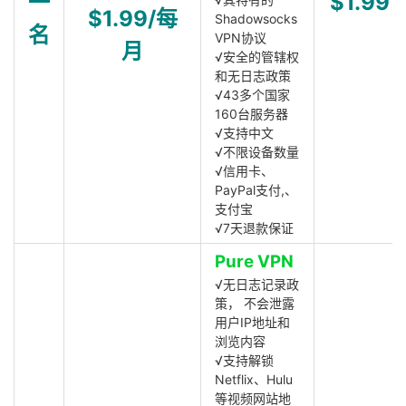
一
$1.99
$1.99/每
Shadowsocks
名
VPN协议
月
√安全的管辖权
和无日志政策
√43多个国家
160台服务器
√支持中文
√不限设备数量
√信用卡、
PayPal支付,、
支付宝
√7天退款保证
Pure VPN
√无日志记录政
策， 不会泄露
用户IP地址和
浏览内容
√支持解锁
Netflix、Hulu
等视频网站地