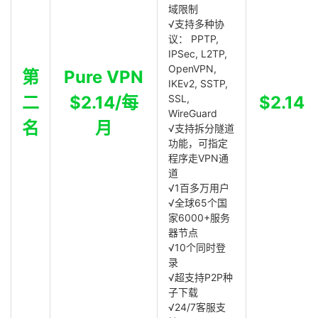
域限制
√支持多种协
议： PPTP,
IPSec, L2TP,
OpenVPN,
第
Pure VPN
IKEv2, SSTP,
二
$2.14/每
SSL,
$2.14
WireGuard
名
月
√支持拆分隧道
功能，可指定
程序走VPN通
道
√1百多万用户
√全球65个国
家6000+服务
器节点
√10个同时登
录
√超支持P2P种
子下载
√24/7客服支