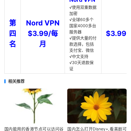
√使用双重数据
加密
√全球60多个
第
Nord VPN
国家4000多台
四
$3.99/每
服务器
$3.99
√提供大量的付
名
月
款选择，包括
支付宝、微信
√中文支持
√30天退款保
证
相关推荐
国内能用的香港节点可以访问谷
国内怎么打开Disney+,看美剧可