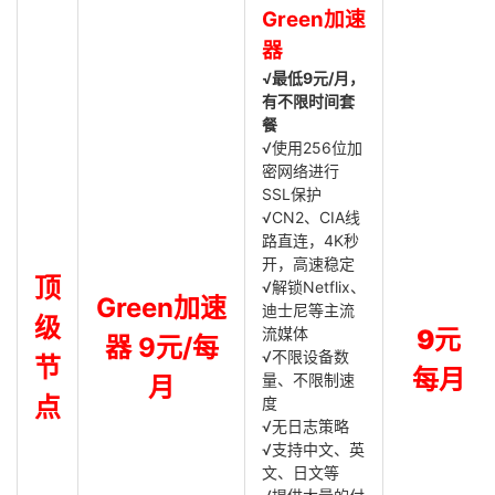
Green加速
器
√最低9元/月，
有不限时间套
餐
√使用256位加
密网络进行
SSL保护
√CN2、CIA线
路直连，4K秒
开，高速稳定
顶
√解锁Netflix、
Green加速
迪士尼等主流
级
流媒体
9元
器 9元/每
√不限设备数
节
每月
量、不限制速
月
点
度
√无日志策略
√支持中文、英
文、日文等