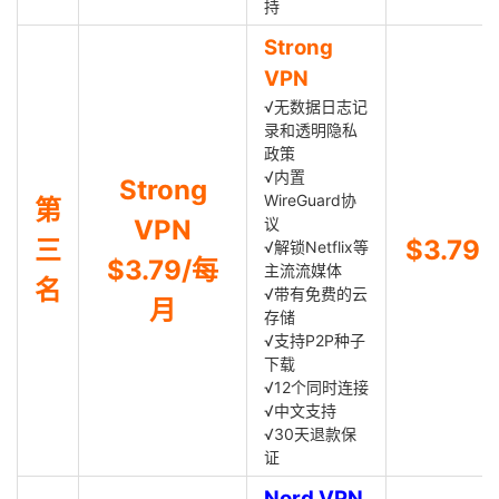
持
Strong
VPN
√无数据日志记
录和透明隐私
政策
√内置
Strong
WireGuard协
第
VPN
议
三
$3.79
√解锁Netflix等
$3.79/每
主流流媒体
名
√带有免费的云
月
存储
√支持P2P种子
下载
√12个同时连接
√中文支持
√30天退款保
证
Nord VPN