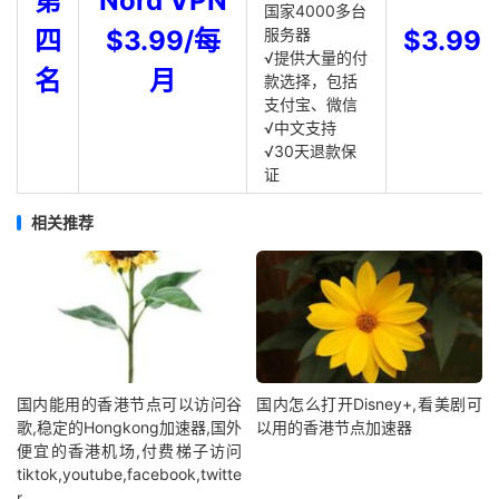
第
Nord VPN
国家4000多台
四
$3.99/每
服务器
$3.99
√提供大量的付
名
月
款选择，包括
支付宝、微信
√中文支持
√30天退款保
证
相关推荐
国内能用的香港节点可以访问谷
国内怎么打开Disney+,看美剧可
歌,稳定的Hongkong加速器,国外
以用的香港节点加速器
便宜的香港机场,付费梯子访问
tiktok,youtube,facebook,twitte
r