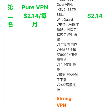
OpenVPN,
第
Pure VPN
IKEv2, SSTP,
二
$2.14/每
SSL,
$2.14
WireGuard
名
月
√支持拆分隧道
功能，可指定
程序走VPN通
道
√1百多万用户
√全球65个国
家6000+服务
器节点
√10个同时登
录
√超支持P2P种
子下载
√24/7客服支
持
Strong
VPN