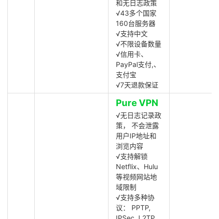
和无日志政策
√43多个国家
160台服务器
√支持中文
√不限设备数量
√信用卡、
PayPal支付,、
支付宝
√7天退款保证
Pure VPN
√无日志记录政
策， 不会泄露
用户IP地址和
浏览内容
√支持解锁
Netflix、Hulu
等视频网站地
域限制
√支持多种协
议： PPTP,
IPSec, L2TP,