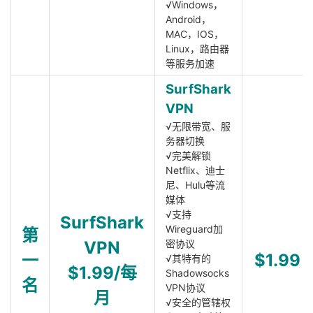
√Windows，
Android，
MAC，IOS，
Linux，路由器
等服务加速
SurfShark
VPN
√无限带宽、服
务器切换
√完美解锁
Netflix、迪士
尼、Hulu等流
媒体
√支持
SurfShark
Wireguard加
第
VPN
密协议
一
$1.99
√其特有的
$1.99/每
Shadowsocks
名
VPN协议
月
√安全的管辖权