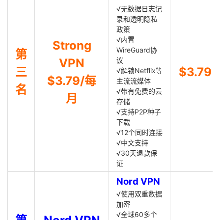
√无数据日志记
录和透明隐私
政策
√内置
Strong
WireGuard协
第
VPN
议
三
$3.79
√解锁Netflix等
$3.79/每
主流流媒体
名
√带有免费的云
月
存储
√支持P2P种子
下载
√12个同时连接
√中文支持
√30天退款保
证
Nord VPN
√使用双重数据
加密
√全球60多个