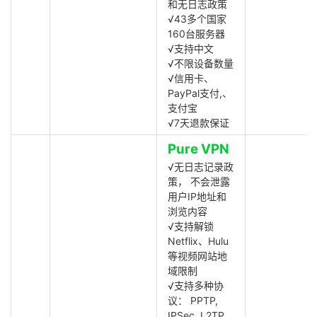
和无日志政策
√43多个国家
160台服务器
√支持中文
√不限设备数量
√信用卡、
PayPal支付,、
支付宝
√7天退款保证
Pure VPN
√无日志记录政
策， 不会泄露
用户IP地址和
浏览内容
√支持解锁
Netflix、Hulu
等视频网站地
域限制
√支持多种协
议： PPTP,
IPSec, L2TP,