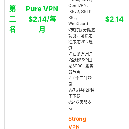
OpenVPN,
第
Pure VPN
IKEv2, SSTP,
二
$2.14/每
SSL,
$2.14
WireGuard
名
月
√支持拆分隧道
功能，可指定
程序走VPN通
道
√1百多万用户
√全球65个国
家6000+服务
器节点
√10个同时登
录
√超支持P2P种
子下载
√24/7客服支
持
Strong
VPN