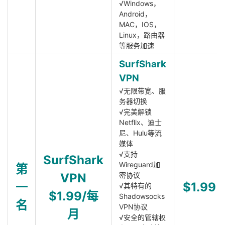
√Windows，
Android，
MAC，IOS，
Linux，路由器
等服务加速
SurfShark
VPN
√无限带宽、服
务器切换
√完美解锁
Netflix、迪士
尼、Hulu等流
媒体
√支持
SurfShark
Wireguard加
第
VPN
密协议
一
$1.99
√其特有的
$1.99/每
Shadowsocks
名
VPN协议
月
√安全的管辖权