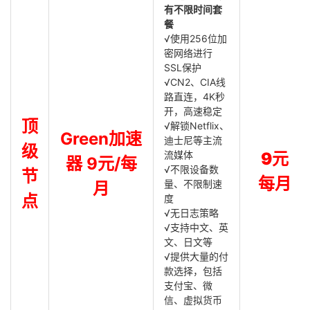
有不限时间套
餐
√使用256位加
密网络进行
SSL保护
√CN2、CIA线
路直连，4K秒
开，高速稳定
顶
√解锁Netflix、
Green加速
迪士尼等主流
级
流媒体
9元
器 9元/每
√不限设备数
节
每月
量、不限制速
月
点
度
√无日志策略
√支持中文、英
文、日文等
√提供大量的付
款选择，包括
支付宝、微
信、虚拟货币