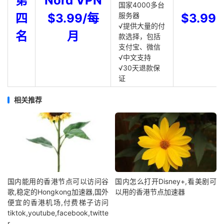
第
Nord VPN
国家4000多台
四
$3.99/每
服务器
$3.99
√提供大量的付
名
月
款选择，包括
支付宝、微信
√中文支持
√30天退款保
证
相关推荐
国内能用的香港节点可以访问谷
国内怎么打开Disney+,看美剧可
歌,稳定的Hongkong加速器,国外
以用的香港节点加速器
便宜的香港机场,付费梯子访问
tiktok,youtube,facebook,twitte
r