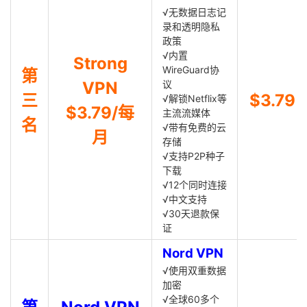
√无数据日志记
录和透明隐私
政策
√内置
Strong
WireGuard协
第
VPN
议
三
$3.79
√解锁Netflix等
$3.79/每
主流流媒体
名
√带有免费的云
月
存储
√支持P2P种子
下载
√12个同时连接
√中文支持
√30天退款保
证
Nord VPN
√使用双重数据
加密
√全球60多个