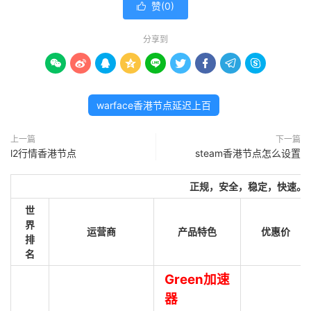
赞(
0
)

分享到









warface香港节点延迟上百
上一篇
下一篇
l2行情香港节点
steam香港节点怎么设置
正规，安全，稳定，快速。
世
界
运营商
产品特色
优惠价
排
名
Green加速
器