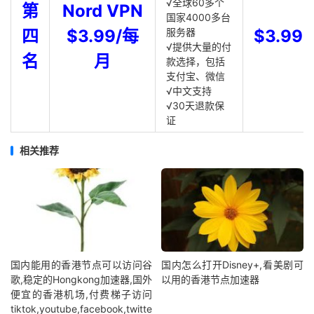
√全球60多个
第
Nord VPN
国家4000多台
四
$3.99/每
服务器
$3.99
√提供大量的付
名
月
款选择，包括
支付宝、微信
√中文支持
√30天退款保
证
相关推荐
国内能用的香港节点可以访问谷
国内怎么打开Disney+,看美剧可
歌,稳定的Hongkong加速器,国外
以用的香港节点加速器
便宜的香港机场,付费梯子访问
tiktok,youtube,facebook,twitte