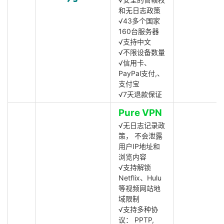
和无日志政策
√43多个国家
160台服务器
√支持中文
√不限设备数量
√信用卡、
PayPal支付,、
支付宝
√7天退款保证
Pure VPN
√无日志记录政
策， 不会泄露
用户IP地址和
浏览内容
√支持解锁
Netflix、Hulu
等视频网站地
域限制
√支持多种协
议： PPTP,