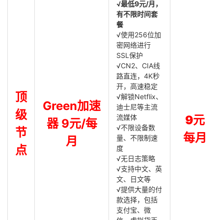
√最低9元/月，
有不限时间套
餐
√使用256位加
密网络进行
SSL保护
√CN2、CIA线
路直连，4K秒
开，高速稳定
顶
√解锁Netflix、
Green加速
迪士尼等主流
级
流媒体
9元
器 9元/每
√不限设备数
节
每月
量、不限制速
月
点
度
√无日志策略
√支持中文、英
文、日文等
√提供大量的付
款选择，包括
支付宝、微