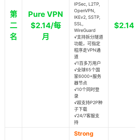
IPSec, L2TP,
OpenVPN,
第
Pure VPN
IKEv2, SSTP,
二
$2.14/每
SSL,
$2.14
WireGuard
名
月
√支持拆分隧道
功能，可指定
程序走VPN通
道
√1百多万用户
√全球65个国
家6000+服务
器节点
√10个同时登
录
√超支持P2P种
子下载
√24/7客服支
持
Strong