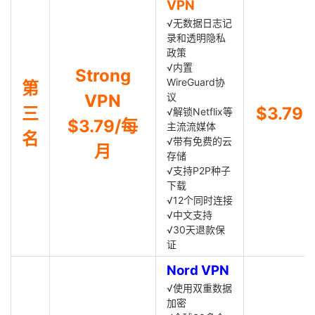
VPN
√无数据日志记
录和透明隐私
政策
√内置
Strong
WireGuard协
第
VPN
议
三
$3.79
√解锁Netflix等
$3.79/每
主流流媒体
名
√带有免费的云
月
存储
√支持P2P种子
下载
√12个同时连接
√中文支持
√30天退款保
证
Nord VPN
√使用双重数据
加密