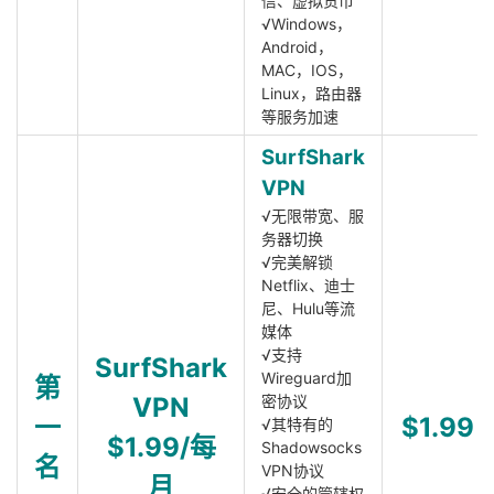
信、虚拟货币
√Windows，
Android，
MAC，IOS，
Linux，路由器
等服务加速
SurfShark
VPN
√无限带宽、服
务器切换
√完美解锁
Netflix、迪士
尼、Hulu等流
媒体
√支持
SurfShark
Wireguard加
第
VPN
密协议
一
$1.99
√其特有的
$1.99/每
Shadowsocks
名
VPN协议
月
√安全的管辖权