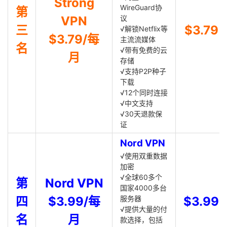
Strong
WireGuard协
第
VPN
议
三
$3.79
√解锁Netflix等
$3.79/每
主流流媒体
名
√带有免费的云
月
存储
√支持P2P种子
下载
√12个同时连接
√中文支持
√30天退款保
证
Nord VPN
√使用双重数据
加密
√全球60多个
第
Nord VPN
国家4000多台
四
$3.99/每
服务器
$3.99
√提供大量的付
名
月
款选择，包括