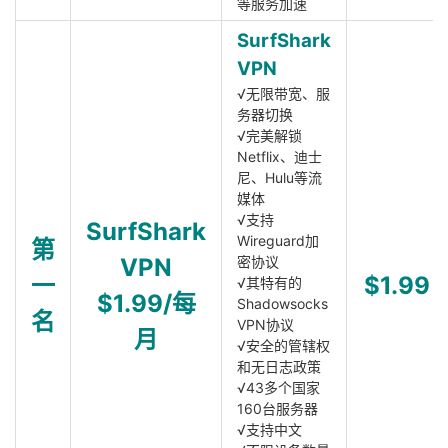
等服务加速
SurfShark
VPN
√无限带宽、服
务器切换
√完美解锁
Netflix、迪士
尼、Hulu等流
媒体
√支持
SurfShark
Wireguard加
第
VPN
密协议
一
$1.99
√其特有的
$1.99/每
Shadowsocks
名
VPN协议
月
√安全的管辖权
和无日志政策
√43多个国家
160台服务器
√支持中文