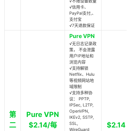
√不限设备数量
√信用卡、
PayPal支付,、
支付宝
√7天退款保证
Pure VPN
√无日志记录政
策， 不会泄露
用户IP地址和
浏览内容
√支持解锁
Netflix、Hulu
等视频网站地
域限制
√支持多种协
议： PPTP,
IPSec, L2TP,
OpenVPN,
第
Pure VPN
IKEv2, SSTP,
二
$2.14/每
SSL,
$2.14
WireGuard