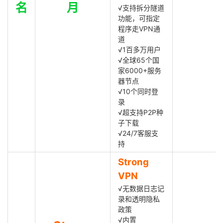
名
月
√支持拆分隧道
功能，可指定
程序走VPN通
道
√1百多万用户
√全球65个国
家6000+服务
器节点
√10个同时登
录
√超支持P2P种
子下载
√24/7客服支
持
Strong
VPN
√无数据日志记
录和透明隐私
政策
√内置