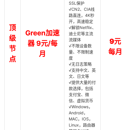
SSL保护
√CN2、CIA线
路直连，4K秒
开，高速稳定
顶
√解锁Netflix、
Green加速
迪士尼等主流
级
流媒体
9元
器 9元/每
√不限设备数
节
每月
量、不限制速
月
点
度
√无日志策略
√支持中文、英
文、日文等
√提供大量的付
款选择，包括
支付宝、微
信、虚拟货币
√Windows，
Android，
MAC，IOS，
Linux，路由器