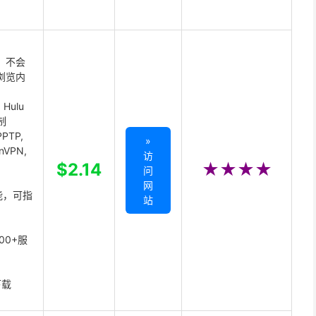
 不会
浏览内
Hulu
制
PTP,
»
enVPN,
访
,
$2.14
★★★★
问
网
能，可指
站
00+服
下载