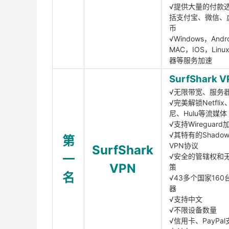
√提供大量的付款
括支付宝、微信、
币
√Windows，Andr
MAC，IOS，Lin
器等服务加速
SurfShark V
√无限带宽、服务
√完美解锁Netfli
尼、Hulu等流媒体
√支持Wireguar
√其特有的Shadows
第
VPN协议
SurfShark
一
√安全的管辖权和
VPN
策
名
√43多个国家160
器
√支持中文
√不限设备数量
√信用卡、PayPal