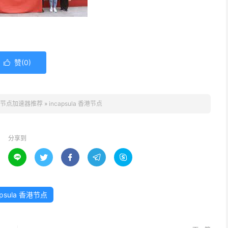
赞(
0
)

节点加速器推荐
»
incapsula 香港节点
分享到





apsula 香港节点