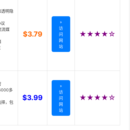
和透明隐
»
协议
访
主流流媒
$3.79
★★★★☆
问
网
储
站
载
密
»
000多
访
$3.99
★★★★☆
问
选择，包
网
站