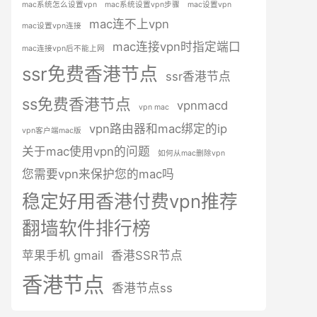
mac系统怎么设置vpn
mac系统设置vpn步骤
mac设置vpn
mac连不上vpn
mac设置vpn连接
mac连接vpn时指定端口
mac连接vpn后不能上网
ssr免费香港节点
ssr香港节点
ss免费香港节点
vpnmacd
vpn mac
vpn路由器和mac绑定的ip
vpn客户端mac版
关于mac使用vpn的问题
如何从mac删除vpn
您需要vpn来保护您的mac吗
稳定好用香港付费vpn推荐
翻墙软件排行榜
苹果手机 gmail
香港SSR节点
香港节点
香港节点ss