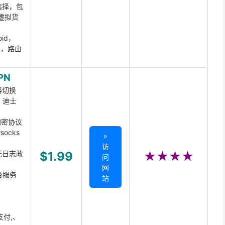
选择，包
虚拟货
oid，
ux，路由
PN
器切换
x、迪士
d加密协议
ocks
»
访
无日志政
$1.99
★★★★
问
网
台服务
站
支付,、