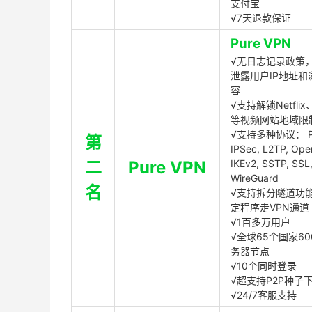
支付宝
√7天退款保证
Pure VPN
√无日志记录政策，
泄露用户IP地址和
容
√支持解锁Netflix、
等视频网站地域限
√支持多种协议： P
第
IPSec, L2TP, Op
二
Pure VPN
IKEv2, SSTP, SSL
WireGuard
名
√支持拆分隧道功
定程序走VPN通道
√1百多万用户
√全球65个国家60
务器节点
√10个同时登录
√超支持P2P种子
√24/7客服支持