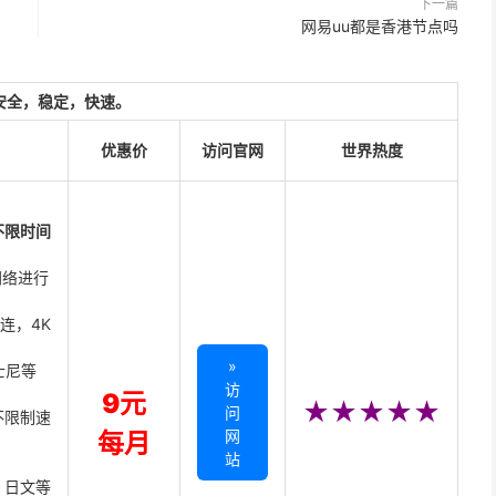
下一篇
网易uu都是香港节点吗
安全，稳定，快速。
优惠价
访问官网
世界热度
不限时间
网络进行
直连，4K
»
迪士尼等
访
9元
★★★★★
问
不限制速
网
每月
站
、日文等