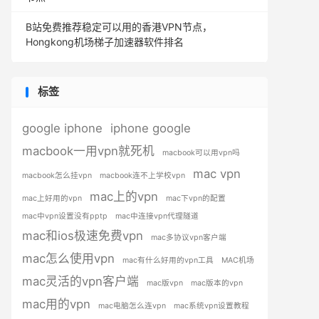
B站免费推荐稳定可以用的香港VPN节点，
Hongkong机场梯子加速器软件排名
标签
google iphone
iphone google
macbook一用vpn就死机
macbook可以用vpn吗
mac vpn
macbook怎么挂vpn
macbook连不上学校vpn
mac上的vpn
mac上好用的vpn
mac下vpn的配置
mac中vpn设置没有pptp
mac中连接vpn代理隧道
mac和ios极速免费vpn
mac多协议vpn客户端
mac怎么使用vpn
mac有什么好用的vpn工具
MAC机场
mac灵活的vpn客户端
mac版vpn
mac版本的vpn
mac用的vpn
mac电脑怎么连vpn
mac系统vpn设置教程