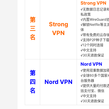
Strong VPN
√无数据日志记录
私政策
第
√内置WireGuard
Strong
√解锁Netflix等
三
体
VPN
√带有免费的云存
名
√支持P2P种子下
√12个同时连接
√中文支持
√30天退款保证
Nord VPN
√使用双重数据加
第
√全球60多个国家4
四
Nord VPN
台服务器
√提供大量的付款
名
括支付宝、微信
√中文支持
√30天退款保证