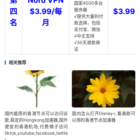
第
Nord VPN
国家4000多台
四
$3.99/每
服务器
$3.99
√提供大量的付
名
月
款选择，包括
支付宝、微信
√中文支持
√30天退款保
证
相关推荐
国内能用的香港节点可以访问谷
国内怎么打开Disney+,看美剧可
歌,稳定的Hongkong加速器,国外
以用的香港节点加速器
便宜的香港机场,付费梯子访问
tiktok,youtube,facebook,twitte
r