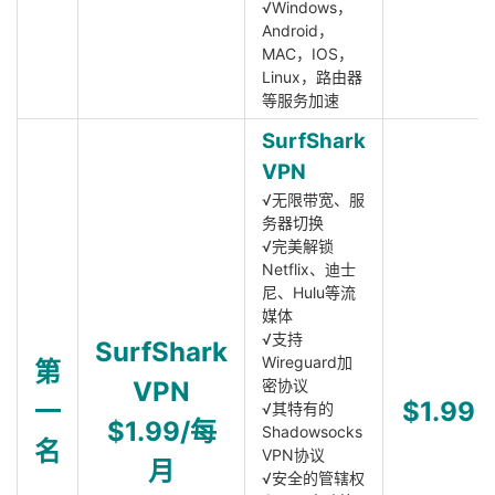
√Windows，
Android，
MAC，IOS，
Linux，路由器
等服务加速
SurfShark
VPN
√无限带宽、服
务器切换
√完美解锁
Netflix、迪士
尼、Hulu等流
媒体
√支持
SurfShark
Wireguard加
第
VPN
密协议
一
$1.99
√其特有的
$1.99/每
Shadowsocks
名
VPN协议
月
√安全的管辖权