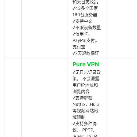
和无日志政策
√43多个国家
160台服务器
√支持中文
√不限设备数量
√信用卡、
PayPal支付,、
支付宝
√7天退款保证
Pure VPN
√无日志记录政
策， 不会泄露
用户IP地址和
浏览内容
√支持解锁
Netflix、Hulu
等视频网站地
域限制
√支持多种协
议： PPTP,
IPSec, L2TP,