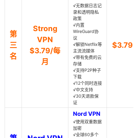
√无数据日志记
录和透明隐私
政策
√内置
Strong
WireGuard协
第
VPN
议
三
$3.79
√解锁Netflix等
$3.79/每
主流流媒体
名
√带有免费的云
月
存储
√支持P2P种子
下载
√12个同时连接
√中文支持
√30天退款保
证
Nord VPN
√使用双重数据
加密
√全球60多个