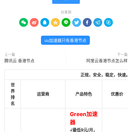
分享到









uu加速器只有香港节点
上一篇
下一篇
腾讯云 香港节点
阿里云香港节点怎么样
正规，安全，稳定，快速。
世
界
运营商
产品特色
优惠价
排
名
Green加速
器
√最低9元/月，