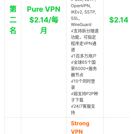
OpenVPN,
第
Pure VPN
IKEv2, SSTP,
二
$2.14/每
SSL,
$2.14
WireGuard
名
月
√支持拆分隧道
功能，可指定
程序走VPN通
道
√1百多万用户
√全球65个国
家6000+服务
器节点
√10个同时登
录
√超支持P2P种
子下载
√24/7客服支
持
Strong
VPN