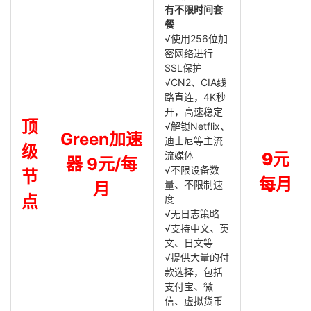
有不限时间套
餐
√使用256位加
密网络进行
SSL保护
√CN2、CIA线
路直连，4K秒
开，高速稳定
顶
√解锁Netflix、
Green加速
迪士尼等主流
级
流媒体
9元
器 9元/每
√不限设备数
节
每月
量、不限制速
月
点
度
√无日志策略
√支持中文、英
文、日文等
√提供大量的付
款选择，包括
支付宝、微
信、虚拟货币