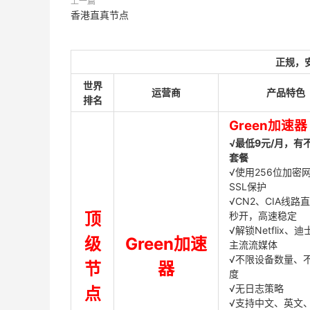
上一篇
香港直真节点
正规，
世界
运营商
产品特色
排名
Green加速器
√最低9元/月，有
套餐
√使用256位加密
SSL保护
√CN2、CIA线路
顶
秒开，高速稳定
√解锁Netflix、
级
Green加速
主流流媒体
√不限设备数量、
节
器
度
√无日志策略
点
√支持中文、英文