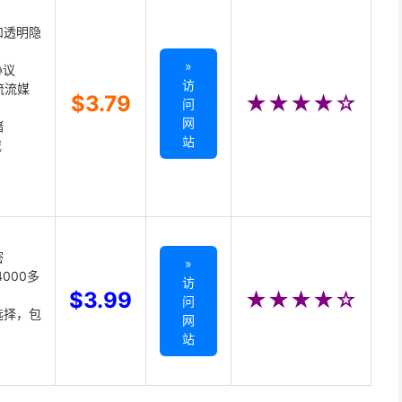
和透明隐
»
协议
访
主流流媒
$3.79
★★★★☆
问
网
储
站
载
密
»
000多
访
$3.99
★★★★☆
问
选择，包
网
站