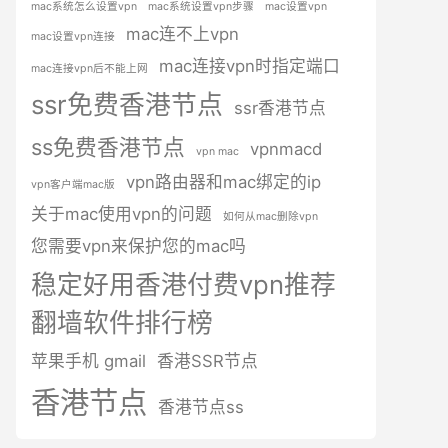
mac系统怎么设置vpn
mac系统设置vpn步骤
mac设置vpn
mac连不上vpn
mac设置vpn连接
mac连接vpn时指定端口
mac连接vpn后不能上网
ssr免费香港节点
ssr香港节点
ss免费香港节点
vpnmacd
vpn mac
vpn路由器和mac绑定的ip
vpn客户端mac版
关于mac使用vpn的问题
如何从mac删除vpn
您需要vpn来保护您的mac吗
稳定好用香港付费vpn推荐
翻墙软件排行榜
苹果手机 gmail
香港SSR节点
香港节点
香港节点ss