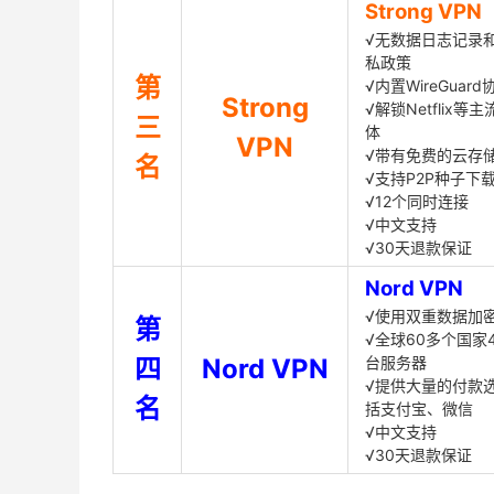
Strong VPN
√无数据日志记录
私政策
第
√内置WireGuard
Strong
√解锁Netflix等
三
体
VPN
√带有免费的云存
名
√支持P2P种子下
√12个同时连接
√中文支持
√30天退款保证
Nord VPN
√使用双重数据加
第
√全球60多个国家4
四
Nord VPN
台服务器
√提供大量的付款
名
括支付宝、微信
√中文支持
√30天退款保证