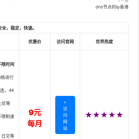
下一篇
dns节点的ip香港
安全，稳定，快速。
优惠价
访问官网
世界热度
不限时间
网络进行
直连，4K
»
迪士尼等
访
9元
★★★★★
问
不限制速
网
每月
站
、日文等