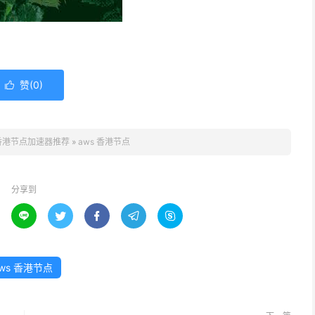
赞(
0
)

香港节点加速器推荐
»
aws 香港节点
分享到





ws 香港节点