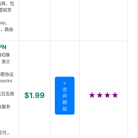
选择，包
虚拟货
oid，
ux，路由
PN
器切换
x、迪士
d加密协议
ocks
»
访
无日志政
$1.99
★★★★
问
网
台服务
站
支付,、