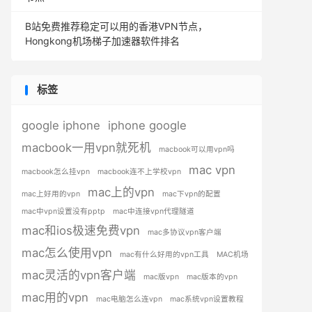
B站免费推荐稳定可以用的香港VPN节点，
Hongkong机场梯子加速器软件排名
标签
google iphone
iphone google
macbook一用vpn就死机
macbook可以用vpn吗
mac vpn
macbook怎么挂vpn
macbook连不上学校vpn
mac上的vpn
mac上好用的vpn
mac下vpn的配置
mac中vpn设置没有pptp
mac中连接vpn代理隧道
mac和ios极速免费vpn
mac多协议vpn客户端
mac怎么使用vpn
mac有什么好用的vpn工具
MAC机场
mac灵活的vpn客户端
mac版vpn
mac版本的vpn
mac用的vpn
mac电脑怎么连vpn
mac系统vpn设置教程