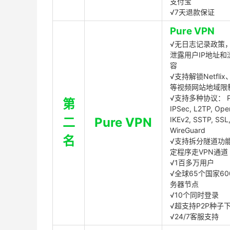
支付宝
√7天退款保证
Pure VPN
√无日志记录政策，
泄露用户IP地址和
容
√支持解锁Netflix、
等视频网站地域限
√支持多种协议： P
第
IPSec, L2TP, Op
二
Pure VPN
IKEv2, SSTP, SSL
WireGuard
名
√支持拆分隧道功
定程序走VPN通道
√1百多万用户
√全球65个国家60
务器节点
√10个同时登录
√超支持P2P种子
√24/7客服支持