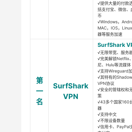
√提供大量的付款
括支付宝、微信、
币
√Windows，Andr
MAC，IOS，Lin
器等服务加速
SurfShark V
√无限带宽、服务
√完美解锁Netfli
尼、Hulu等流媒体
√支持Wireguar
√其特有的Shadows
第
VPN协议
SurfShark
一
√安全的管辖权和
VPN
策
名
√43多个国家160
器
√支持中文
√不限设备数量
√信用卡、PayPal