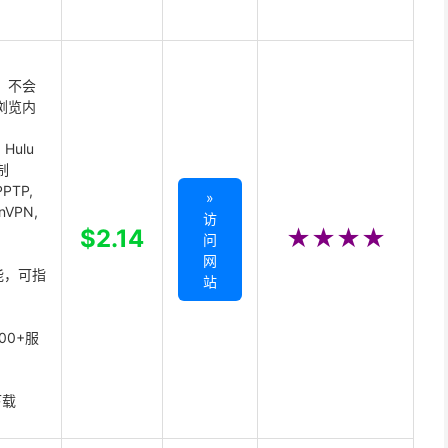
 不会
浏览内
Hulu
制
PTP,
»
enVPN,
访
,
$2.14
★★★★
问
网
能，可指
站
00+服
下载