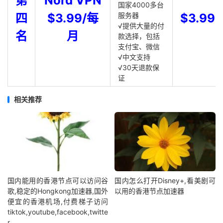
第
Nord VPN
国家4000多台
四
$3.99/每
服务器
$3.99
√提供大量的付
名
月
款选择，包括
支付宝、微信
√中文支持
√30天退款保
证
相关推荐
国内能用的香港节点可以访问谷
国内怎么打开Disney+,看美剧可
歌,稳定的Hongkong加速器,国外
以用的香港节点加速器
便宜的香港机场,付费梯子访问
tiktok,youtube,facebook,twitte
r