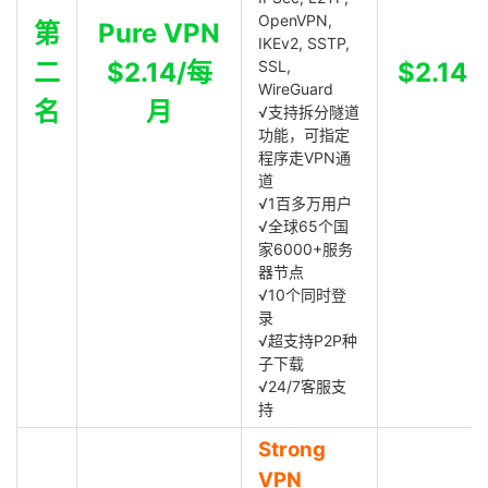
OpenVPN,
第
Pure VPN
IKEv2, SSTP,
二
$2.14/每
SSL,
$2.14
WireGuard
名
月
√支持拆分隧道
功能，可指定
程序走VPN通
道
√1百多万用户
√全球65个国
家6000+服务
器节点
√10个同时登
录
√超支持P2P种
子下载
√24/7客服支
持
Strong
VPN