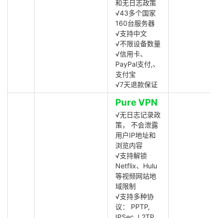
和无日志政策
√43多个国家
160台服务器
√支持中文
√不限设备数量
√信用卡、
PayPal支付,、
支付宝
√7天退款保证
Pure VPN
√无日志记录政
策， 不会泄露
用户IP地址和
浏览内容
√支持解锁
Netflix、Hulu
等视频网站地
域限制
√支持多种协
议： PPTP,
IPSec, L2TP,