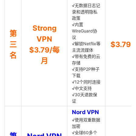
√无数据日志记
录和透明隐私
政策
√内置
Strong
WireGuard协
第
VPN
议
三
$3.79
√解锁Netflix等
$3.79/每
主流流媒体
名
√带有免费的云
月
存储
√支持P2P种子
下载
√12个同时连接
√中文支持
√30天退款保
证
Nord VPN
√使用双重数据
加密
√全球60多个