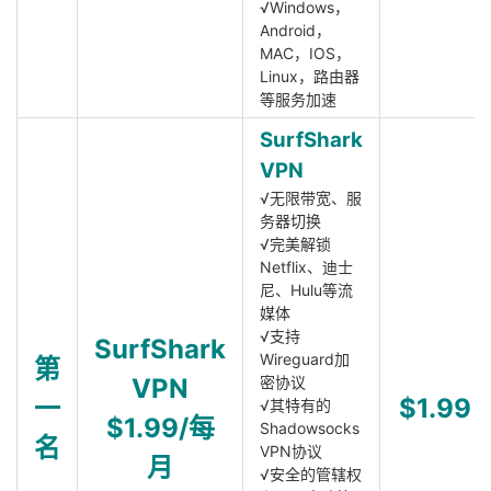
√Windows，
Android，
MAC，IOS，
Linux，路由器
等服务加速
SurfShark
VPN
√无限带宽、服
务器切换
√完美解锁
Netflix、迪士
尼、Hulu等流
媒体
√支持
SurfShark
Wireguard加
第
VPN
密协议
一
$1.99
√其特有的
$1.99/每
Shadowsocks
名
VPN协议
月
√安全的管辖权