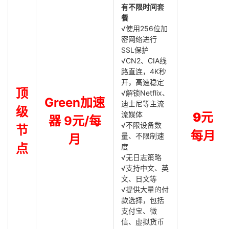
有不限时间套
餐
√使用256位加
密网络进行
SSL保护
√CN2、CIA线
路直连，4K秒
开，高速稳定
顶
√解锁Netflix、
Green加速
迪士尼等主流
级
流媒体
9元
器 9元/每
√不限设备数
节
每月
量、不限制速
月
点
度
√无日志策略
√支持中文、英
文、日文等
√提供大量的付
款选择，包括
支付宝、微
信、虚拟货币