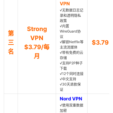
VPN
√无数据日志记
录和透明隐私
政策
√内置
Strong
WireGuard协
第
VPN
议
三
$3.79
√解锁Netflix等
$3.79/每
主流流媒体
名
√带有免费的云
月
存储
√支持P2P种子
下载
√12个同时连接
√中文支持
√30天退款保
证
Nord VPN
√使用双重数据
加密