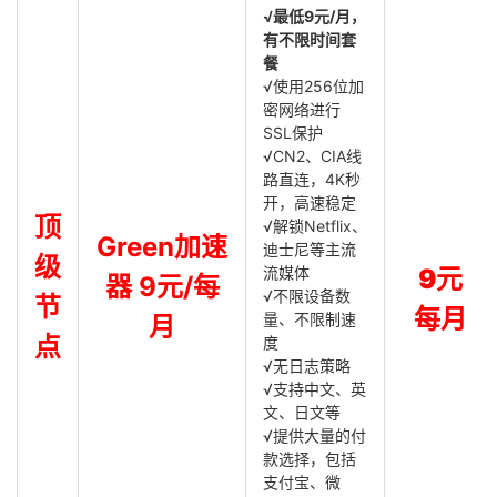
√最低9元/月，
有不限时间套
餐
√使用256位加
密网络进行
SSL保护
√CN2、CIA线
路直连，4K秒
开，高速稳定
顶
√解锁Netflix、
Green加速
迪士尼等主流
级
流媒体
9元
器 9元/每
√不限设备数
节
每月
量、不限制速
月
点
度
√无日志策略
√支持中文、英
文、日文等
√提供大量的付
款选择，包括
支付宝、微