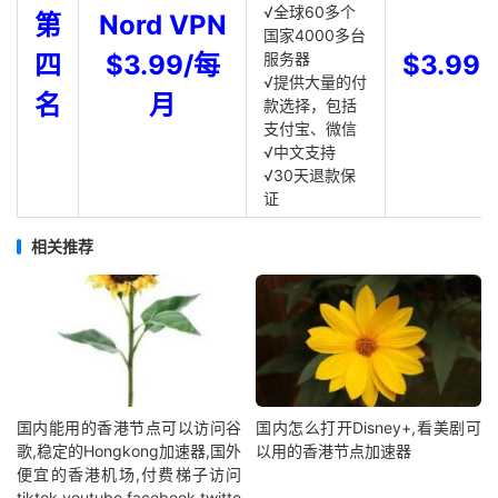
√全球60多个
第
Nord VPN
国家4000多台
四
$3.99/每
服务器
$3.99
√提供大量的付
名
月
款选择，包括
支付宝、微信
√中文支持
√30天退款保
证
相关推荐
国内能用的香港节点可以访问谷
国内怎么打开Disney+,看美剧可
歌,稳定的Hongkong加速器,国外
以用的香港节点加速器
便宜的香港机场,付费梯子访问
tiktok,youtube,facebook,twitte