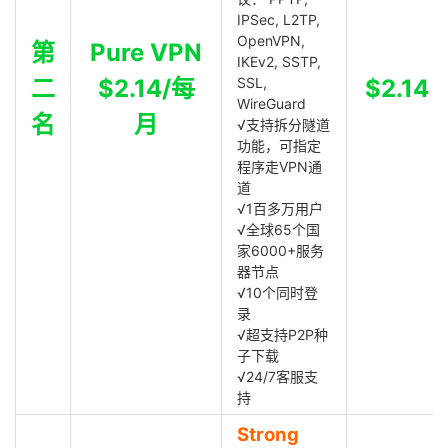
IPSec, L2TP,
OpenVPN,
第
Pure VPN
IKEv2, SSTP,
二
$2.14/每
SSL,
$2.14
WireGuard
名
月
√支持拆分隧道
功能，可指定
程序走VPN通
道
√1百多万用户
√全球65个国
家6000+服务
器节点
√10个同时登
录
√超支持P2P种
子下载
√24/7客服支
持
Strong