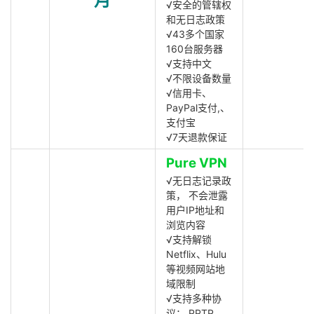
月
√安全的管辖权
和无日志政策
√43多个国家
160台服务器
√支持中文
√不限设备数量
√信用卡、
PayPal支付,、
支付宝
√7天退款保证
Pure VPN
√无日志记录政
策， 不会泄露
用户IP地址和
浏览内容
√支持解锁
Netflix、Hulu
等视频网站地
域限制
√支持多种协
议： PPTP,