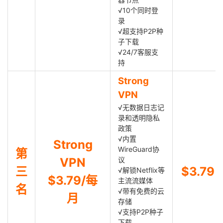
√10个同时登
录
√超支持P2P种
子下载
√24/7客服支
持
Strong
VPN
√无数据日志记
录和透明隐私
政策
√内置
Strong
WireGuard协
第
VPN
议
三
$3.79
√解锁Netflix等
$3.79/每
主流流媒体
名
√带有免费的云
月
存储
√支持P2P种子
下载