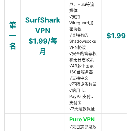
尼、Hulu等流
媒体
√支持
SurfShark
Wireguard加
第
VPN
密协议
一
$1.99
√其特有的
$1.99/每
Shadowsocks
名
VPN协议
月
√安全的管辖权
和无日志政策
√43多个国家
160台服务器
√支持中文
√不限设备数量
√信用卡、
PayPal支付,、
支付宝
√7天退款保证
Pure VPN
√无日志记录政