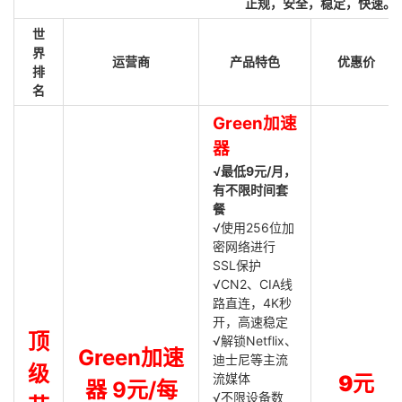
正规，安全，稳定，快速。
世
界
运营商
产品特色
优惠价
排
名
Green加速
器
√最低9元/月，
有不限时间套
餐
√使用256位加
密网络进行
SSL保护
√CN2、CIA线
路直连，4K秒
开，高速稳定
顶
√解锁Netflix、
Green加速
迪士尼等主流
级
流媒体
9元
器 9元/每
√不限设备数