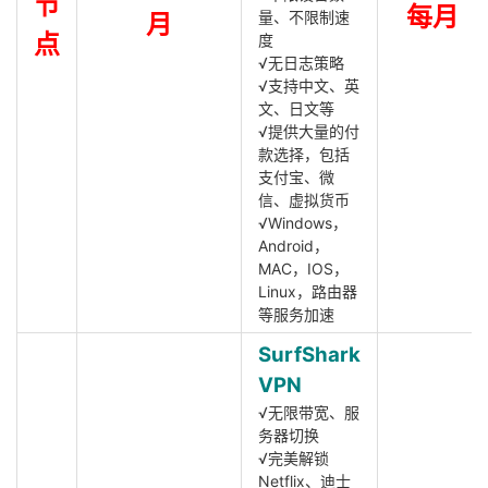
节
每月
量、不限制速
月
点
度
√无日志策略
√支持中文、英
文、日文等
√提供大量的付
款选择，包括
支付宝、微
信、虚拟货币
√Windows，
Android，
MAC，IOS，
Linux，路由器
等服务加速
SurfShark
VPN
√无限带宽、服
务器切换
√完美解锁
Netflix、迪士