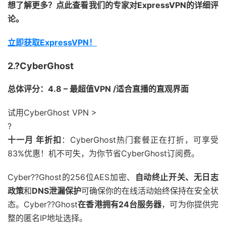
想了解更多？点此查看我们的专家对ExpressVPN的详细评
论。
立即获取ExpressVPN！
2.?CyberGhost
总体评分：4.8 – 最超值VPN /适合直播的直观界面
试用CyberGhost VPN >
?
十一月 年折扣
：CyberGhost热门套餐正在打折，可享受
83%优惠！
机不可失，为你节省
CyberGhost订阅费。
Cyber??Ghost的256位AES加密、
自动终止开关、无日志
政策
和
DNS泄漏保护
可确保你的在线活动始终保持在安全状
态。Cyber??Ghost
在香港拥有24台服务器
，可为你提供完
整的匿名IP地址选择。