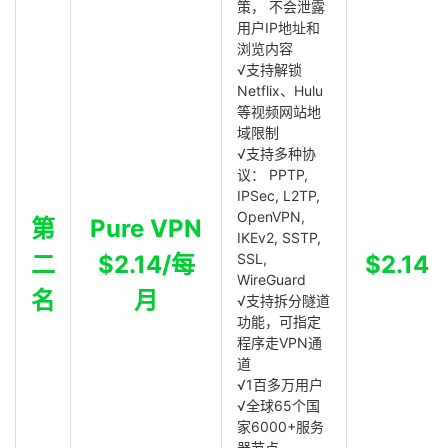
策， 不会泄露
用户IP地址和
浏览内容
√支持解锁
Netflix、Hulu
等视频网站地
域限制
√支持多种协
议： PPTP,
IPSec, L2TP,
OpenVPN,
第
Pure VPN
IKEv2, SSTP,
二
$2.14/每
SSL,
$2.14
WireGuard
名
月
√支持拆分隧道
功能，可指定
程序走VPN通
道
√1百多万用户
√全球65个国
家6000+服务
器节点