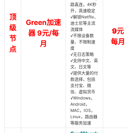
路直连，4K秒
开，高速稳定
顶
√解锁Netflix、
Green加速
迪士尼等主流
级
流媒体
9元
器 9元/每
√不限设备数
节
每月
量、不限制速
月
点
度
√无日志策略
√支持中文、英
文、日文等
√提供大量的付
款选择，包括
支付宝、微
信、虚拟货币
√Windows，
Android，
MAC，IOS，
Linux，路由器
等服务加速