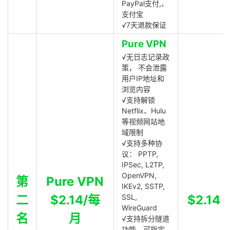
PayPal支付,、
支付宝
√7天退款保证
Pure VPN
√无日志记录政
策， 不会泄露
用户IP地址和
浏览内容
√支持解锁
Netflix、Hulu
等视频网站地
域限制
√支持多种协
议： PPTP,
IPSec, L2TP,
OpenVPN,
第
Pure VPN
IKEv2, SSTP,
二
$2.14/每
SSL,
$2.14
WireGuard
名
月
√支持拆分隧道
功能，可指定