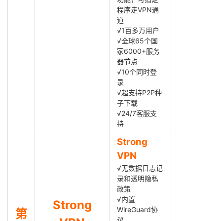
程序走VPN通
道
√1百多万用户
√全球65个国
家6000+服务
器节点
√10个同时登
录
√超支持P2P种
子下载
√24/7客服支
持
Strong
VPN
√无数据日志记
录和透明隐私
政策
√内置
Strong
WireGuard协
第
议