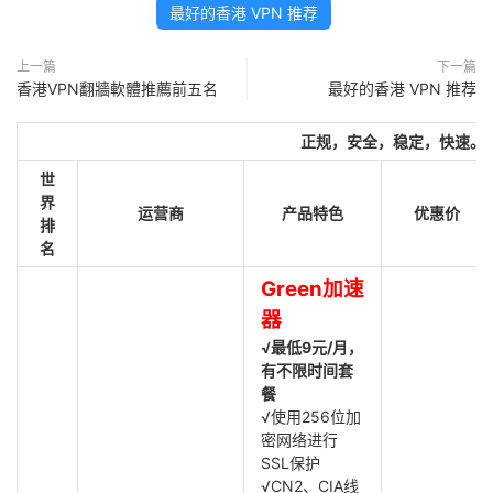
最好的香港 VPN 推荐
上一篇
下一篇
香港VPN翻牆軟體推薦前五名
最好的香港 VPN 推荐
正规，安全，稳定，快速。
世
界
运营商
产品特色
优惠价
排
名
Green加速
器
√最低9元/月，
有不限时间套
餐
√使用256位加
密网络进行
SSL保护
√CN2、CIA线