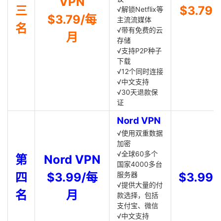
VPN
三
$3.79
√解锁Netflix等
$3.79/每
主流流媒体
名
√带有免费的云
月
存储
√支持P2P种子
下载
√12个同时连接
√中文支持
√30天退款保
证
Nord VPN
√使用双重数据
加密
√全球60多个
第
Nord VPN
国家4000多台
四
$3.99/每
服务器
$3.99
√提供大量的付
名
月
款选择，包括
支付宝、微信
√中文支持