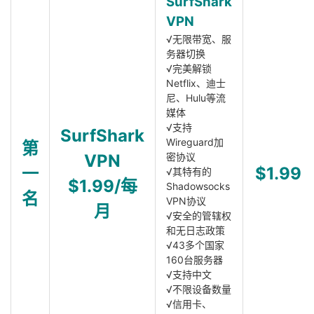
SurfShark
VPN
√无限带宽、服
务器切换
√完美解锁
Netflix、迪士
尼、Hulu等流
媒体
√支持
SurfShark
Wireguard加
第
VPN
密协议
一
$1.99
√其特有的
$1.99/每
Shadowsocks
名
VPN协议
月
√安全的管辖权
和无日志政策
√43多个国家
160台服务器
√支持中文
√不限设备数量
√信用卡、