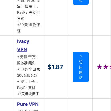
宝、信用卡、
PayPal等支付
方式
√30天退款保
证
Ivacy
VPN
√无限带宽、
?
访
服务器切换
$1.87
★★
问
√50多个国家
网
200台服务器
站
√信用卡、
PayPal支付
√7天退款保证
Pure VPN