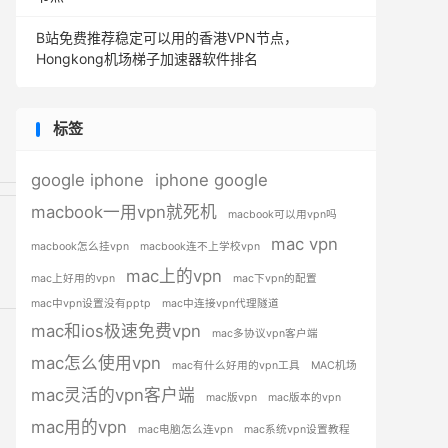
B站免费推荐稳定可以用的香港VPN节点，
Hongkong机场梯子加速器软件排名
标签
google iphone
iphone google
macbook一用vpn就死机
macbook可以用vpn吗
mac vpn
macbook怎么挂vpn
macbook连不上学校vpn
mac上的vpn
mac上好用的vpn
mac下vpn的配置
mac中vpn设置没有pptp
mac中连接vpn代理隧道
mac和ios极速免费vpn
mac多协议vpn客户端
mac怎么使用vpn
mac有什么好用的vpn工具
MAC机场
mac灵活的vpn客户端
mac版vpn
mac版本的vpn
mac用的vpn
mac电脑怎么连vpn
mac系统vpn设置教程