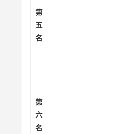
第
五
名
第
六
名