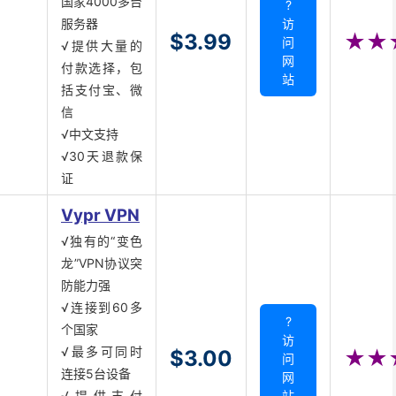
国家4000多台
?
服务器
访
$3.99
★★
问
√提供大量的
网
付款选择，包
站
括支付宝、微
信
√中文支持
√30天退款保
证
Vypr VPN
√独有的“变色
龙”VPN协议突
防能力强
√连接到60多
?
个国家
访
√最多可同时
$3.00
★★
问
连接5台设备
网
√提供支付
站