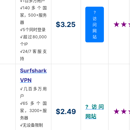
√1百多万用户
√140多个国
?
家，500+服务
访
器
$3.25
★★
问
√5个同时登录
网
√超过80,000
站
个IP
√24/7客服支
持
Surfshark
VPN
√几百多万用
户
√65多个国
? 访问
$2.49
★★
家，3200+服
网站
务器
√无设备限制