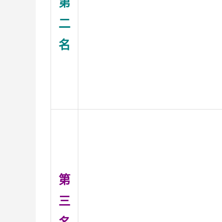
第
二
名
第
三