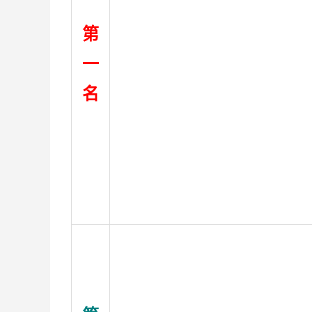
第
一
名