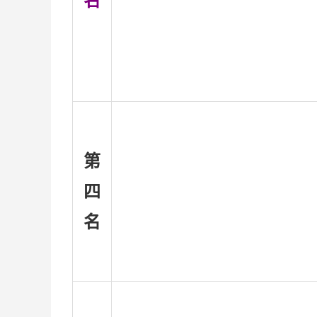
名
第
四
名