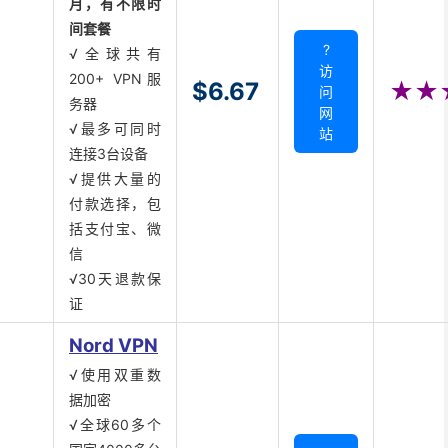
月，有不限时
间套餐
?
√全球共有
访
200+ VPN服
$6.67
★★
问
务器
网
√最多可同时
站
连接3台设备
√提供大量的
付款选择，包
括支付宝、微
信
√30天退款保
证
Nord VPN
√使用双重数
据加密
√全球60多个