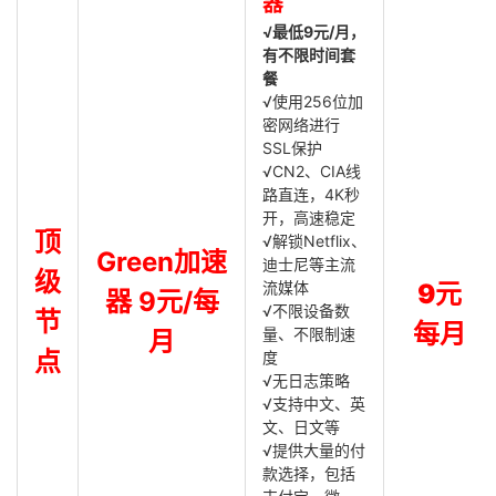
器
√最低9元/月，
有不限时间套
餐
√使用256位加
密网络进行
SSL保护
√CN2、CIA线
路直连，4K秒
开，高速稳定
顶
√解锁Netflix、
Green加速
迪士尼等主流
级
流媒体
9元
器 9元/每
√不限设备数
节
每月
量、不限制速
月
点
度
√无日志策略
√支持中文、英
文、日文等
√提供大量的付
款选择，包括