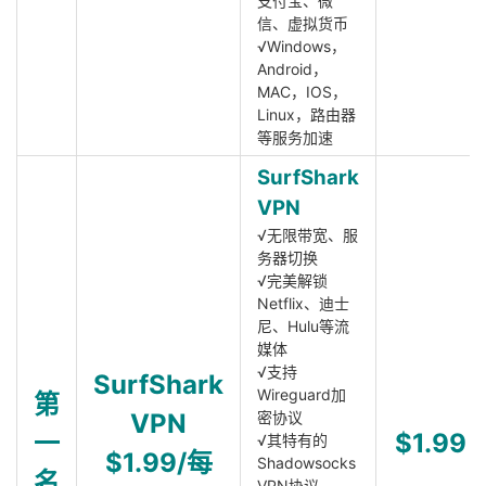
支付宝、微
信、虚拟货币
√Windows，
Android，
MAC，IOS，
Linux，路由器
等服务加速
SurfShark
VPN
√无限带宽、服
务器切换
√完美解锁
Netflix、迪士
尼、Hulu等流
媒体
√支持
SurfShark
Wireguard加
第
VPN
密协议
一
$1.99
√其特有的
$1.99/每
Shadowsocks
名
VPN协议