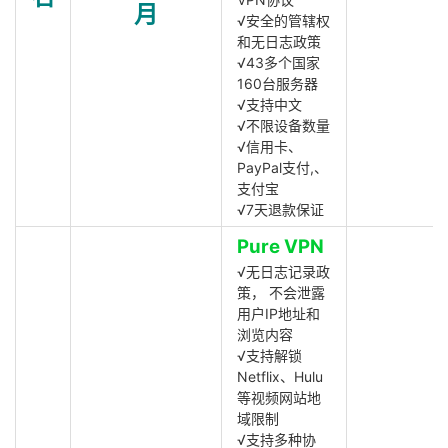
月
√安全的管辖权
和无日志政策
√43多个国家
160台服务器
√支持中文
√不限设备数量
√信用卡、
PayPal支付,、
支付宝
√7天退款保证
Pure VPN
√无日志记录政
策， 不会泄露
用户IP地址和
浏览内容
√支持解锁
Netflix、Hulu
等视频网站地
域限制
√支持多种协