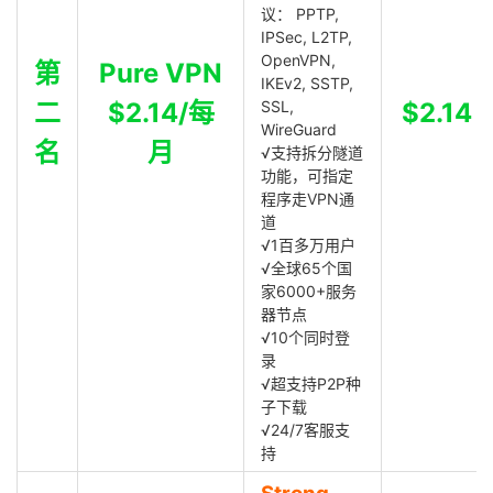
议： PPTP,
IPSec, L2TP,
OpenVPN,
第
Pure VPN
IKEv2, SSTP,
二
$2.14/每
SSL,
$2.14
WireGuard
名
月
√支持拆分隧道
功能，可指定
程序走VPN通
道
√1百多万用户
√全球65个国
家6000+服务
器节点
√10个同时登
录
√超支持P2P种
子下载
√24/7客服支
持