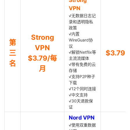
Strong
VPN
√无数据日志记
录和透明隐私
政策
√内置
Strong
WireGuard协
第
VPN
议
三
$3.79
√解锁Netflix等
$3.79/每
主流流媒体
名
√带有免费的云
月
存储
√支持P2P种子
下载
√12个同时连接
√中文支持
√30天退款保
证
Nord VPN
√使用双重数据