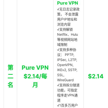
Pure VPN
√无日志记录政
策， 不会泄露
用户IP地址和
浏览内容
√支持解锁
Netflix、Hulu
等视频网站地
域限制
√支持多种协
议： PPTP,
IPSec, L2TP,
OpenVPN,
第
Pure VPN
IKEv2, SSTP,
二
$2.14/每
SSL,
$2.14
WireGuard
名
月
√支持拆分隧道
功能，可指定
程序走VPN通
道
√1百多万用户