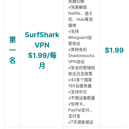
务器切换
√完美解锁
Netflix、迪士
尼、Hulu等流
媒体
√支持
SurfShark
Wireguard加
第
VPN
密协议
一
$1.99
√其特有的
$1.99/每
Shadowsocks
名
VPN协议
月
√安全的管辖权
和无日志政策
√43多个国家
160台服务器
√支持中文
√不限设备数量
√信用卡、
PayPal支付,、
支付宝
√7天退款保证