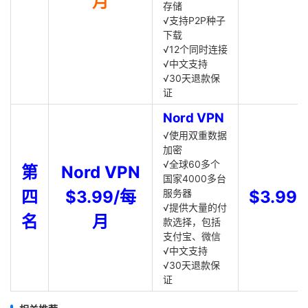
月
存储
√支持P2P种子
下载
√12个同时连接
√中文支持
√30天退款保
证
Nord VPN
√使用双重数据
加密
√全球60多个
第
Nord VPN
国家4000多台
四
$3.99/每
服务器
$3.99
√提供大量的付
名
月
款选择，包括
支付宝、微信
√中文支持
√30天退款保
证