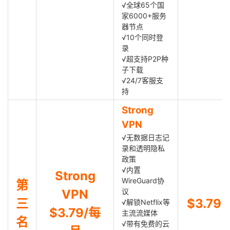
√全球65个国
家6000+服务
器节点
√10个同时登
录
√超支持P2P种
子下载
√24/7客服支
持
Strong
VPN
√无数据日志记
录和透明隐私
政策
√内置
Strong
WireGuard协
第
VPN
议
三
$3.79
√解锁Netflix等
$3.79/每
主流流媒体
名
√带有免费的云