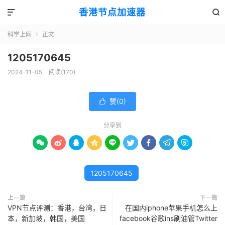
香港节点加速器


科学上网
正文

1205170645
2024-11-05
阅读(170)
赞(
0
)

分享到









1205170645
上一篇
下一篇
VPN节点评测：香港，台湾，日
在国内iphone苹果手机怎么上
本，新加坡，韩国，美国
facebook谷歌ins刷油管Twitter