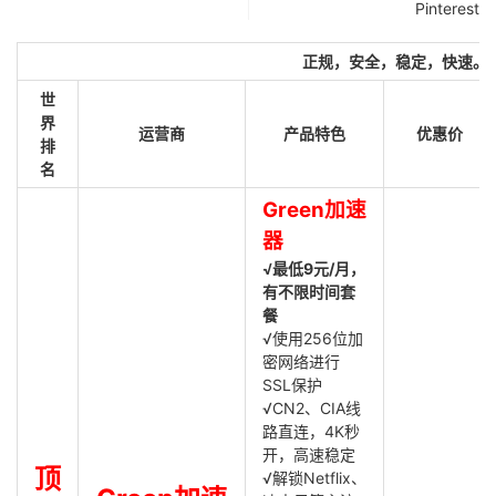
Pinterest
正规，安全，稳定，快速。
世
界
运营商
产品特色
优惠价
排
名
Green加速
器
√最低9元/月，
有不限时间套
餐
√使用256位加
密网络进行
SSL保护
√CN2、CIA线
路直连，4K秒
开，高速稳定
顶
√解锁Netflix、