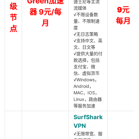
Green加速
迪士尼等主流
级
流媒体
9元
器 9元/每
√不限设备数
节
每月
量、不限制速
月
点
度
√无日志策略
√支持中文、英
文、日文等
√提供大量的付
款选择，包括
支付宝、微
信、虚拟货币
√Windows，
Android，
MAC，IOS，
Linux，路由器
等服务加速
SurfShark
VPN
√无限带宽、服