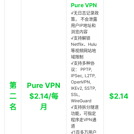
Pure VPN
√无日志记录政
策， 不会泄露
用户IP地址和
浏览内容
√支持解锁
Netflix、Hulu
等视频网站地
域限制
√支持多种协
议： PPTP,
IPSec, L2TP,
OpenVPN,
第
Pure VPN
IKEv2, SSTP,
二
$2.14/每
SSL,
$2.14
WireGuard
名
月
√支持拆分隧道
功能，可指定
程序走VPN通
道
√1百多万用户