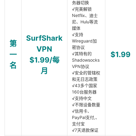
务器切换
√完美解锁
Netflix、迪士
尼、Hulu等流
媒体
√支持
SurfShark
Wireguard加
第
VPN
密协议
一
$1.99
√其特有的
$1.99/每
Shadowsocks
名
VPN协议
月
√安全的管辖权
和无日志政策
√43多个国家
160台服务器
√支持中文
√不限设备数量
√信用卡、
PayPal支付,、
支付宝
√7天退款保证