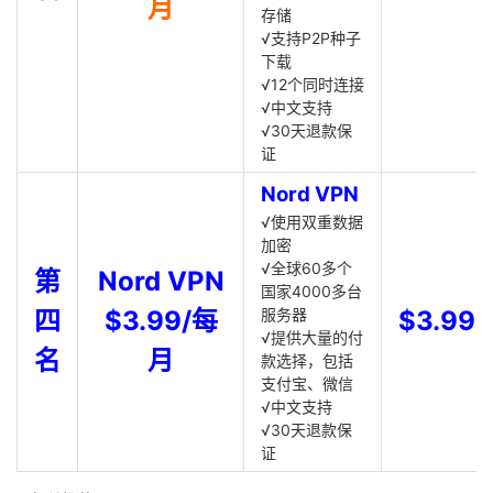
月
存储
√支持P2P种子
下载
√12个同时连接
√中文支持
√30天退款保
证
Nord VPN
√使用双重数据
加密
√全球60多个
第
Nord VPN
国家4000多台
四
$3.99/每
服务器
$3.99
√提供大量的付
名
月
款选择，包括
支付宝、微信
√中文支持
√30天退款保
证