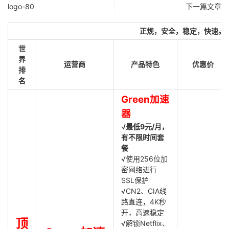
logo-80
下一篇文章
正规，安全，稳定，快速。
世
界
运营商
产品特色
优惠价
排
名
Green加速
器
√最低9元/月，
有不限时间套
餐
√使用256位加
密网络进行
SSL保护
√CN2、CIA线
路直连，4K秒
开，高速稳定
顶
√解锁Netflix、