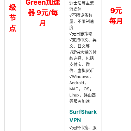
Green加速
迪士尼等主流
级
流媒体
9元
器 9元/每
√不限设备数
节
每月
量、不限制速
月
点
度
√无日志策略
√支持中文、英
文、日文等
√提供大量的付
款选择，包括
支付宝、微
信、虚拟货币
√Windows，
Android，
MAC，IOS，
Linux，路由器
等服务加速
SurfShark
VPN
√无限带宽、服