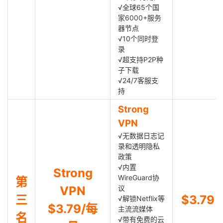
√全球65个国
家6000+服务
器节点
√10个同时登
录
√超支持P2P种
子下载
√24/7客服支
持
Strong
VPN
√无数据日志记
录和透明隐私
政策
√内置
Strong
WireGuard协
第
VPN
议
三
$3.79
√解锁Netflix等
$3.79/每
主流流媒体
名
√带有免费的云