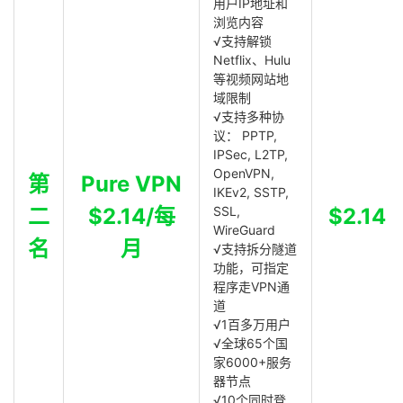
用户IP地址和
浏览内容
√支持解锁
Netflix、Hulu
等视频网站地
域限制
√支持多种协
议： PPTP,
IPSec, L2TP,
OpenVPN,
第
Pure VPN
IKEv2, SSTP,
二
$2.14/每
SSL,
$2.14
WireGuard
名
月
√支持拆分隧道
功能，可指定
程序走VPN通
道
√1百多万用户
√全球65个国
家6000+服务
器节点
√10个同时登