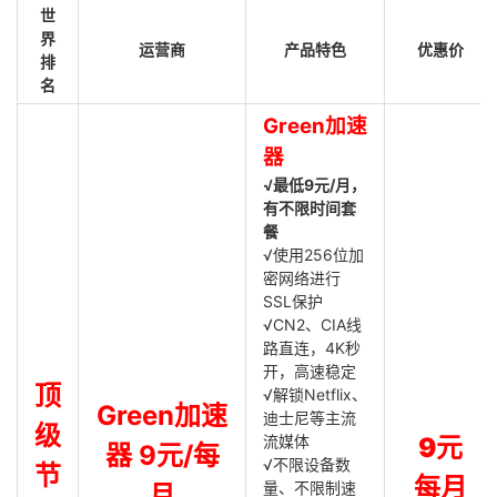
世
界
运营商
产品特色
优惠价
排
名
Green加速
器
√最低9元/月，
有不限时间套
餐
√使用256位加
密网络进行
SSL保护
√CN2、CIA线
路直连，4K秒
开，高速稳定
顶
√解锁Netflix、
Green加速
迪士尼等主流
级
流媒体
9元
器 9元/每
√不限设备数
节
每月
量、不限制速
月