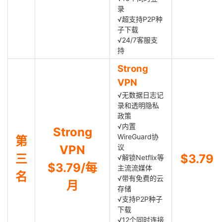
录
√超支持P2P种
子下载
√24/7客服支
持
Strong
VPN
√无数据日志记
录和透明隐私
政策
√内置
Strong
WireGuard协
第
VPN
议
三
$3.79
√解锁Netflix等
$3.79/每
主流流媒体
名
√带有免费的云
月
存储
√支持P2P种子
下载
√12个同时连接