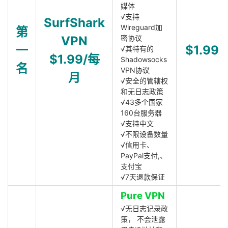
媒体
√支持
SurfShark
Wireguard加
第
VPN
密协议
一
$1.99
√其特有的
$1.99/每
Shadowsocks
名
VPN协议
月
√安全的管辖权
和无日志政策
√43多个国家
160台服务器
√支持中文
√不限设备数量
√信用卡、
PayPal支付,、
支付宝
√7天退款保证
Pure VPN
√无日志记录政
策， 不会泄露