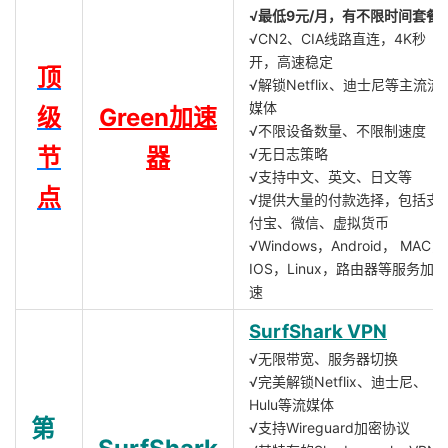
√最低9元/月，有不限时间套餐
√CN2、CIA线路直连，4K秒
开，高速稳定
顶
√解锁Netflix、迪士尼等主流流
媒体
级
Green加速
√不限设备数量、不限制速度
节
器
√无日志策略
√支持中文、英文、日文等
点
√提供大量的付款选择，包括支
付宝、微信、虚拟货币
√Windows，Android， MAC，
IOS，Linux，路由器等服务加
速
SurfShark VPN
√无限带宽、服务器切换
√完美解锁Netflix、迪士尼、
Hulu等流媒体
第
√支持Wireguard加密协议