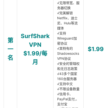
√无限带宽、服
务器切换
√完美解锁
Netflix、迪士
尼、Hulu等流
媒体
√支持
SurfShark
Wireguard加
第
VPN
密协议
一
$1.99
√其特有的
$1.99/每
Shadowsocks
名
VPN协议
月
√安全的管辖权
和无日志政策
√43多个国家
160台服务器
√支持中文
√不限设备数量
√信用卡、
PayPal支付,、
支付宝