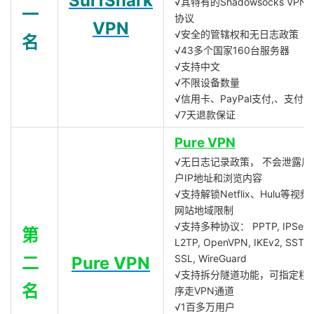
SurfShark
√其特有的Shadowsocks VPN
一
协议
VPN
√安全的管辖权和无日志政策
名
√43多个国家160台服务器
√支持中文
√不限设备数量
√信用卡、PayPal支付,、支付宝
√7天退款保证
Pure VPN
√无日志记录政策， 不会泄露用
户IP地址和浏览内容
√支持解锁Netflix、Hulu等视频
网站地域限制
√支持多种协议： PPTP, IPSec,
第
L2TP, OpenVPN, IKEv2, SSTP,
SSL, WireGuard
二
Pure VPN
√支持拆分隧道功能，可指定程
名
序走VPN通道
√1百多万用户