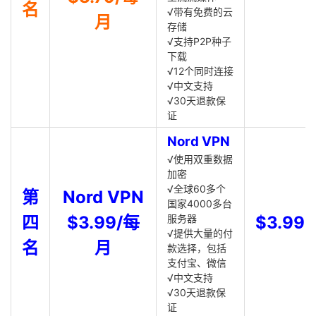
名
√带有免费的云
月
存储
√支持P2P种子
下载
√12个同时连接
√中文支持
√30天退款保
证
Nord VPN
√使用双重数据
加密
√全球60多个
第
Nord VPN
国家4000多台
四
$3.99/每
服务器
$3.99
√提供大量的付
名
月
款选择，包括
支付宝、微信
√中文支持
√30天退款保
证