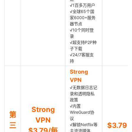
√1百多万用户
√全球65个国
家6000+服务
器节点
√10个同时登
录
√超支持P2P种
子下载
√24/7客服支
持
Strong
VPN
√无数据日志记
录和透明隐私
政策
√内置
Strong
WireGuard协
第
VPN
议
三
$3.79
√解锁Netflix等
$3.79/每
主流流媒体