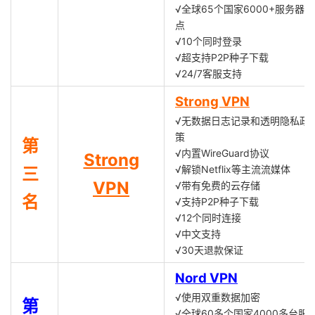
√全球65个国家6000+服务器节
点
√10个同时登录
√超支持P2P种子下载
√24/7客服支持
Strong VPN
√无数据日志记录和透明隐私政
策
第
√内置WireGuard协议
Strong
√解锁Netflix等主流流媒体
三
VPN
√带有免费的云存储
名
√支持P2P种子下载
√12个同时连接
√中文支持
√30天退款保证
Nord VPN
√使用双重数据加密
第
√全球60多个国家4000多台服