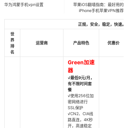
华为鸿蒙手机vpn设置
苹果iOS翻墙指南：最好用的
iPhone手机苹果VPN推荐
正规，安全，稳定，快速。
世
界
运营商
产品特色
优惠价
排
名
Green加速
器
√最低9元/月，
有不限时间套
餐
√使用256位加
密网络进行
SSL保护
√CN2、CIA线
路直连，4K秒
开，高速稳定