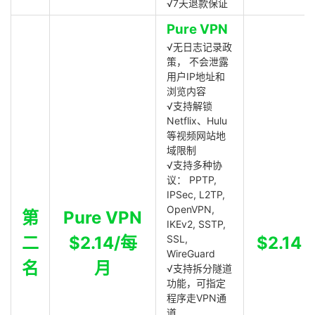
√7天退款保证
Pure VPN
√无日志记录政
策， 不会泄露
用户IP地址和
浏览内容
√支持解锁
Netflix、Hulu
等视频网站地
域限制
√支持多种协
议： PPTP,
IPSec, L2TP,
OpenVPN,
第
Pure VPN
IKEv2, SSTP,
二
$2.14/每
SSL,
$2.14
WireGuard
名
月
√支持拆分隧道
功能，可指定
程序走VPN通
道