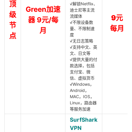
顶
√解锁Netflix、
Green加速
迪士尼等主流
级
流媒体
9元
器 9元/每
√不限设备数
节
每月
量、不限制速
月
点
度
√无日志策略
√支持中文、英
文、日文等
√提供大量的付
款选择，包括
支付宝、微
信、虚拟货币
√Windows，
Android，
MAC，IOS，
Linux，路由器
等服务加速
SurfShark
VPN