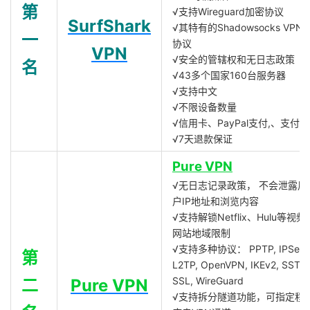
第
√支持Wireguard加密协议
SurfShark
√其特有的Shadowsocks VPN
一
协议
VPN
√安全的管辖权和无日志政策
名
√43多个国家160台服务器
√支持中文
√不限设备数量
√信用卡、PayPal支付,、支付宝
√7天退款保证
Pure VPN
√无日志记录政策， 不会泄露用
户IP地址和浏览内容
√支持解锁Netflix、Hulu等视频
网站地域限制
√支持多种协议： PPTP, IPSec,
第
L2TP, OpenVPN, IKEv2, SSTP,
SSL, WireGuard
二
Pure VPN
√支持拆分隧道功能，可指定程