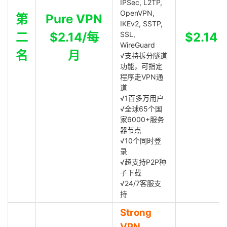
IPSec, L2TP,
OpenVPN,
第
Pure VPN
IKEv2, SSTP,
二
$2.14/每
SSL,
$2.14
WireGuard
名
月
√支持拆分隧道
功能，可指定
程序走VPN通
道
√1百多万用户
√全球65个国
家6000+服务
器节点
√10个同时登
录
√超支持P2P种
子下载
√24/7客服支
持
Strong
VPN