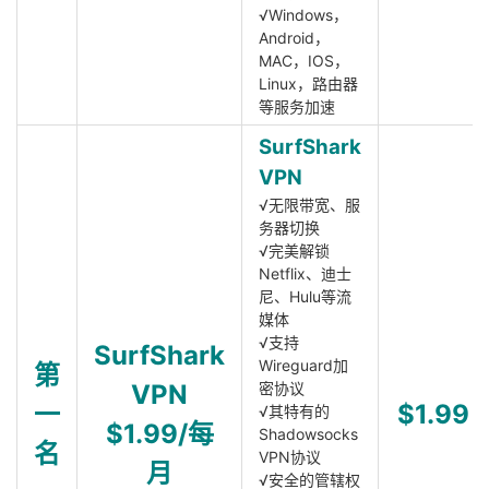
√Windows，
Android，
MAC，IOS，
Linux，路由器
等服务加速
SurfShark
VPN
√无限带宽、服
务器切换
√完美解锁
Netflix、迪士
尼、Hulu等流
媒体
√支持
SurfShark
Wireguard加
第
VPN
密协议
一
$1.99
√其特有的
$1.99/每
Shadowsocks
名
VPN协议
月
√安全的管辖权