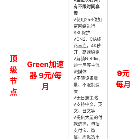
有不限时间套
餐
√使用256位加
密网络进行
SSL保护
√CN2、CIA线
路直连，4K秒
开，高速稳定
顶
√解锁Netflix、
Green加速
迪士尼等主流
级
流媒体
9元
器 9元/每
√不限设备数
节
每月
量、不限制速
月
点
度
√无日志策略
√支持中文、英
文、日文等
√提供大量的付
款选择，包括
支付宝、微
信、虚拟货币