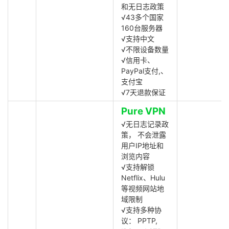
和无日志政策
√43多个国家
160台服务器
√支持中文
√不限设备数量
√信用卡、
PayPal支付,、
支付宝
√7天退款保证
Pure VPN
√无日志记录政
策， 不会泄露
用户IP地址和
浏览内容
√支持解锁
Netflix、Hulu
等视频网站地
域限制
√支持多种协
议： PPTP,