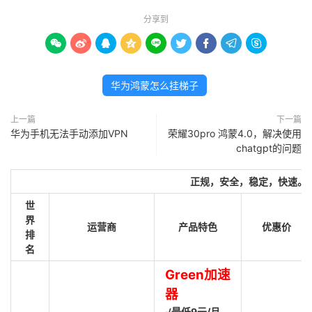
分享到









华为鸿蒙怎么挂梯子
上一篇
下一篇
华为手机无法手动添加VPN
荣耀30pro 鸿蒙4.0，解决使用
chatgpt的问题
正规，安全，稳定，快速。
世
界
运营商
产品特色
优惠价
排
名
Green加速
器
√最低9元/月，