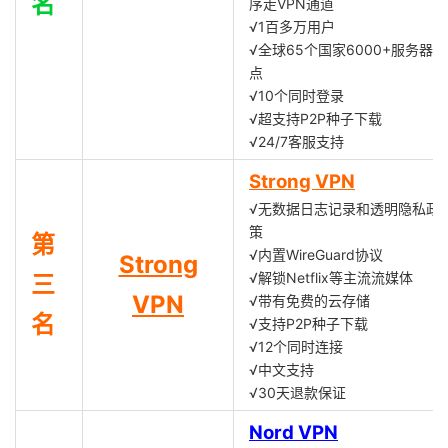
名
序走VPN通道
√1百多万用户
√全球65个国家6000+服务器节
点
√10个同时登录
√超支持P2P种子下载
√24/7客服支持
Strong VPN
√无数据日志记录和透明隐私政
策
第
√内置WireGuard协议
Strong
√解锁Netflix等主流流媒体
三
VPN
√带有免费的云存储
名
√支持P2P种子下载
√12个同时连接
√中文支持
√30天退款保证
Nord VPN