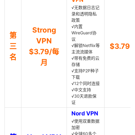
√无数据日志记
录和透明隐私
政策
√内置
Strong
WireGuard协
第
VPN
议
三
$3.79
√解锁Netflix等
$3.79/每
主流流媒体
名
√带有免费的云
月
存储
√支持P2P种子
下载
√12个同时连接
√中文支持
√30天退款保
证
Nord VPN
√使用双重数据
加密
√全球60多个