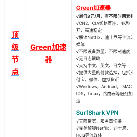
Green加速器
√最低9元/月，有不限时间套餐
√CN2、CIA线路直连，4K秒
开，高速稳定
顶
√解锁Netflix、迪士尼等主流流
媒体
级
Green加速
√不限设备数量、不限制速度
节
器
√无日志策略
√支持中文、英文、日文等
点
√提供大量的付款选择，包括支
付宝、微信、虚拟货币
√Windows，Android， MAC，
IOS，Linux，路由器等服务加
速
SurfShark VPN
√无限带宽、服务器切换
√完美解锁Netflix、迪士尼、
Hulu等流媒体