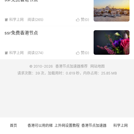
科学上网
阅读(265)
赞(
0
)


ssr免费香港节点
科学上网
阅读(274)
赞(
0
)


© 2010-2026
香港节点加速器推荐
网站地图
请求次数：39 次，加载用时：0.619 秒，内存占用：25.85 MB
首页
香港可以用的梯
上外网设置教程
香港节点加速器
科学上网