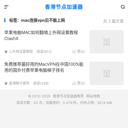
香港节点加速器


标签：mac连接vpn后不能上网
共 2 篇文章
苹果电脑MAC如何翻墙上外网设置教程
ClashX
上外网设置教程
阅读(913)
赞(
0
)


免费推荐最好用的MacVPN在中国100%能
用的国外付费苹果电脑梯子排名
香港梯子推荐
阅读(358)
赞(
0
)


© 2010-2026
香港节点加速器推荐
网站地图
请求次数：43 次，加载用时：0.479 秒，内存占用：26.14 MB