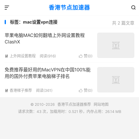
香港节点加速器


标签：mac设置vpn连接
共 2 篇文章
苹果电脑MAC如何翻墙上外网设置教程
ClashX
上外网设置教程
阅读(916)
赞(
0
)


免费推荐最好用的MacVPN在中国100%能
用的国外付费苹果电脑梯子排名
香港梯子推荐
阅读(361)
赞(
0
)


© 2010-2026
香港节点加速器推荐
网站地图
请求次数：43 次，加载用时：0.521 秒，内存占用：26.14 MB