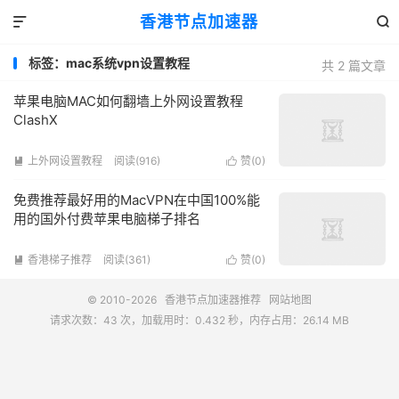
香港节点加速器


标签：mac系统vpn设置教程
共 2 篇文章
苹果电脑MAC如何翻墙上外网设置教程
ClashX
上外网设置教程
阅读(916)
赞(
0
)


免费推荐最好用的MacVPN在中国100%能
用的国外付费苹果电脑梯子排名
香港梯子推荐
阅读(361)
赞(
0
)


© 2010-2026
香港节点加速器推荐
网站地图
请求次数：43 次，加载用时：0.432 秒，内存占用：26.14 MB