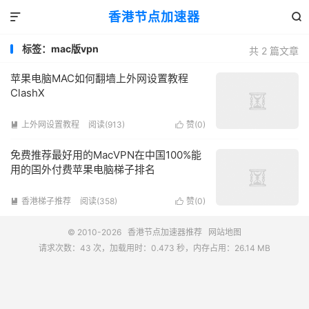
香港节点加速器


标签：mac版vpn
共 2 篇文章
苹果电脑MAC如何翻墙上外网设置教程
ClashX
上外网设置教程
阅读(913)
赞(
0
)


免费推荐最好用的MacVPN在中国100%能
用的国外付费苹果电脑梯子排名
香港梯子推荐
阅读(358)
赞(
0
)


© 2010-2026
香港节点加速器推荐
网站地图
请求次数：43 次，加载用时：0.473 秒，内存占用：26.14 MB