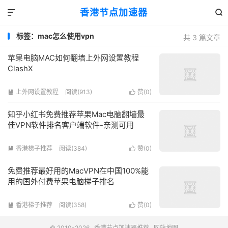
香港节点加速器


标签：mac怎么使用vpn
共 3 篇文章
苹果电脑MAC如何翻墙上外网设置教程
ClashX
上外网设置教程
阅读(913)
赞(
0
)


知乎小红书免费推荐苹果Mac电脑翻墙最
佳VPN软件排名客户端软件-亲测可用
香港梯子推荐
阅读(384)
赞(
0
)


免费推荐最好用的MacVPN在中国100%能
用的国外付费苹果电脑梯子排名
香港梯子推荐
阅读(358)
赞(
0
)


© 2010-2026
香港节点加速器推荐
网站地图