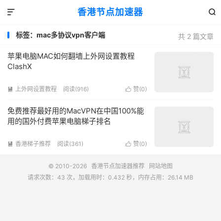
香港节点加速器


标签：mac多协议vpn客户端
共 2 篇文章
苹果电脑MAC如何翻墙上外网设置教程
ClashX
上外网设置教程
阅读(916)
赞(
0
)


免费推荐最好用的MacVPN在中国100%能
用的国外付费苹果电脑梯子排名
香港梯子推荐
阅读(361)
赞(
0
)


© 2010-2026
香港节点加速器推荐
网站地图
请求次数：43 次，加载用时：0.432 秒，内存占用：26.14 MB