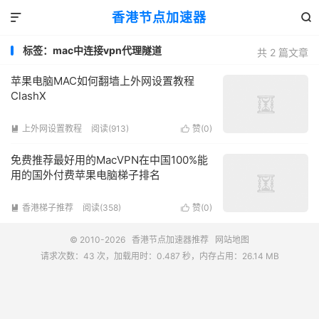
香港节点加速器


标签：mac中连接vpn代理隧道
共 2 篇文章
苹果电脑MAC如何翻墙上外网设置教程
ClashX
上外网设置教程
阅读(913)
赞(
0
)


免费推荐最好用的MacVPN在中国100%能
用的国外付费苹果电脑梯子排名
香港梯子推荐
阅读(358)
赞(
0
)


© 2010-2026
香港节点加速器推荐
网站地图
请求次数：43 次，加载用时：0.487 秒，内存占用：26.14 MB