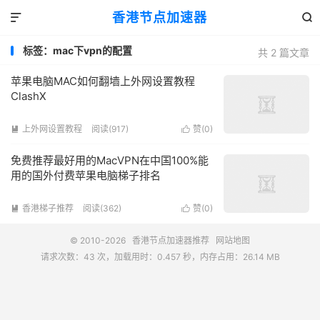
香港节点加速器


标签：mac下vpn的配置
共 2 篇文章
苹果电脑MAC如何翻墙上外网设置教程
ClashX
上外网设置教程
阅读(917)
赞(
0
)


免费推荐最好用的MacVPN在中国100%能
用的国外付费苹果电脑梯子排名
香港梯子推荐
阅读(362)
赞(
0
)


© 2010-2026
香港节点加速器推荐
网站地图
请求次数：43 次，加载用时：0.457 秒，内存占用：26.14 MB